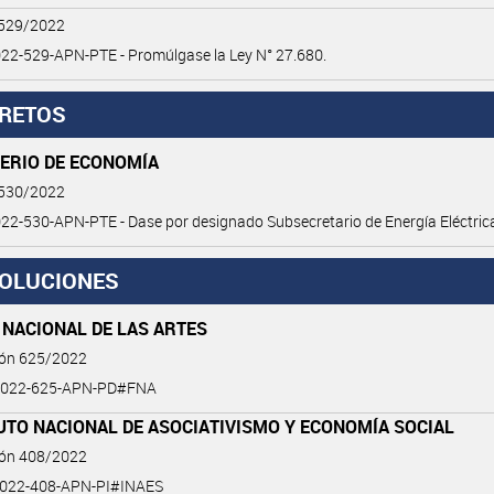
 529/2022
22-529-APN-PTE - Promúlgase la Ley N° 27.680.
RETOS
TERIO DE ECONOMÍA
 530/2022
2-530-APN-PTE - Dase por designado Subsecretario de Energía Eléctric
OLUCIONES
 NACIONAL DE LAS ARTES
ión 625/2022
2022-625-APN-PD#FNA
UTO NACIONAL DE ASOCIATIVISMO Y ECONOMÍA SOCIAL
ión 408/2022
022-408-APN-PI#INAES