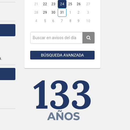
21
22
23
24
25
26
27
28
29
30
31
1
2
3
4
5
6
7
8
9
10
BÚSQUEDA AVANZADA
a.