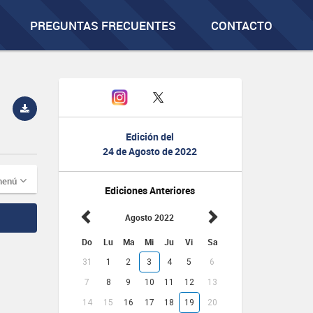
PREGUNTAS FRECUENTES
CONTACTO
Edición del
24 de Agosto de 2022
menú
Ediciones Anteriores
Agosto 2022
Do
Lu
Ma
Mi
Ju
Vi
Sa
31
1
2
3
4
5
6
7
8
9
10
11
12
13
14
15
16
17
18
19
20