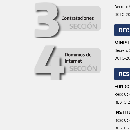
Decreto
DCTO-20
DEC
MINIS
Decreto
DCTO-202
RES
FONDO
Resoluc
RESFC-
INSTIT
Resoluc
RESOL-2