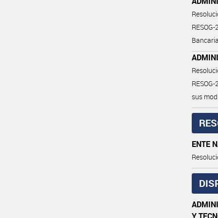
ADMIN
Resoluc
RESOG-20
Bancaria
ADMIN
Resoluc
RESOG-20
sus modi
RES
ENTE 
Resoluci
DIS
ADMIN
Y TEC