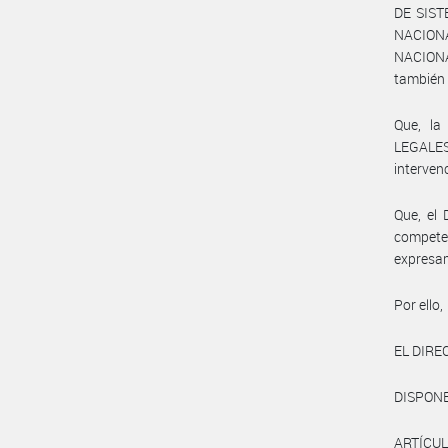
DE SIST
NACIONA
NACION
también
Que, l
LEGALES
interven
Que, el
competen
expresam
Por ello,
EL DIRE
DISPONE
ARTÍCULO