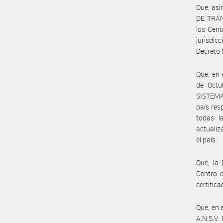
Que, as
DE TRÁNS
los Cent
jurisdic
Decreto 
Que, en
de Octu
SISTEMA 
país resp
todas l
actualiz
el país.
Que, la 
Centro d
certifica
Que, en 
A.N.S.V