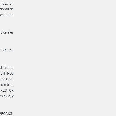
ripto un
cional de
ncionado
acionales
º 26.363
dimiento
S CENTROS
omologar
emitir la
DIRECTOR
 a), e) y
IRECCIÓN