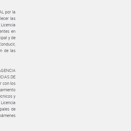
L por la
lecer las
 Licencia
entes en
ipal y de
onducir,
n de las
 AGENCIA
NCIAS DE
 con los
rgamiento
écnicos y
 Licencia
ipales de
 exámenes