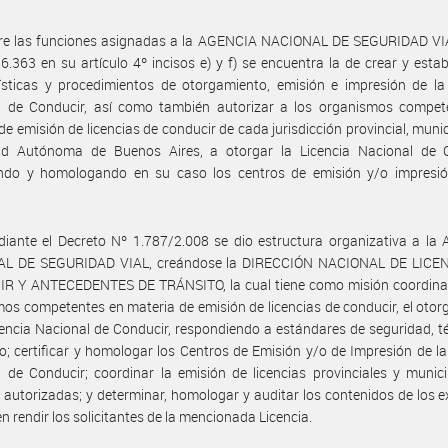
tre las funciones asignadas a la AGENCIA NACIONAL DE SEGURIDAD VIA
6.363 en su artículo 4º incisos e) y f) se encuentra la de crear y estab
ísticas y procedimientos de otorgamiento, emisión e impresión de la
l de Conducir, así como también autorizar a los organismos compet
de emisión de licencias de conducir de cada jurisdicción provincial, munic
ad Autónoma de Buenos Aires, a otorgar la Licencia Nacional de C
cando y homologando en su caso los centros de emisión y/o impresió
iante el Decreto Nº 1.787/2.008 se dio estructura organizativa a la
L DE SEGURIDAD VIAL, creándose la DIRECCIÓN NACIONAL DE LICE
R Y ANTECEDENTES DE TRÁNSITO, la cual tiene como misión coordinar
os competentes en materia de emisión de licencias de conducir, el oto
cencia Nacional de Conducir, respondiendo a estándares de seguridad, t
o; certificar y homologar los Centros de Emisión y/o de Impresión de la
 de Conducir; coordinar la emisión de licencias provinciales y munic
 autorizadas; y determinar, homologar y auditar los contenidos de los
n rendir los solicitantes de la mencionada Licencia.