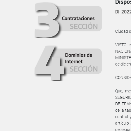
Dispo
DI-20
Ciudad 
VISTO e
NACIONA
MINISTER
de dicie
CONSID
Que, me
SEGURID
DE TRAN
de la ta
control 
artículo
de segur