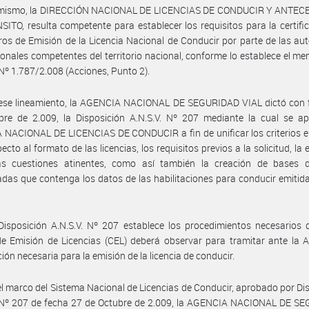
imismo, la DIRECCIÓN NACIONAL DE LICENCIAS DE CONDUCIR Y ANTE
ITO, resulta competente para establecer los requisitos para la certifi
ros de Emisión de la Licencia Nacional de Conducir por parte de las au
cionales competentes del territorio nacional, conforme lo establece el m
Nº 1.787/2.008 (Acciones, Punto 2).
 ese lineamiento, la AGENCIA NACIONAL DE SEGURIDAD VIAL dictó con 
bre de 2.009, la Disposición A.N.S.V. Nº 207 mediante la cual se ap
NACIONAL DE LICENCIAS DE CONDUCIR a fin de unificar los criterios e
ecto al formato de las licencias, los requisitos previos a la solicitud, la
as cuestiones atinentes, como así también la creación de bases 
adas que contenga los datos de las habilitaciones para conducir emitid
Disposición A.N.S.V. Nº 207 establece los procedimientos necesarios
e Emisión de Licencias (CEL) deberá observar para tramitar ante la A.
ción necesaria para la emisión de la licencia de conducir.
el marco del Sistema Nacional de Licencias de Conducir, aprobado por Di
. Nº 207 de fecha 27 de Octubre de 2.009, la AGENCIA NACIONAL DE S