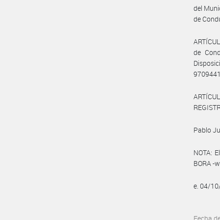
del Muni
de Condu
ARTÍCULO
de Cond
Disposi
970944
ARTÍCULO
REGISTRO
Pablo Ju
NOTA: El
BORA -ww
e. 04/1
Fecha d