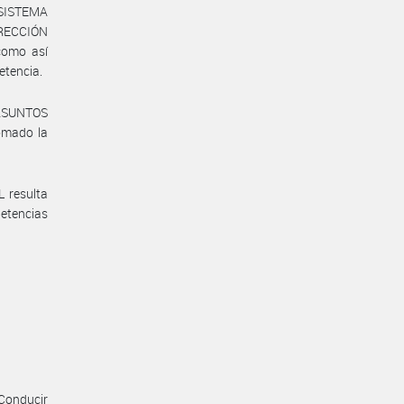
 SISTEMA
IRECCIÓN
omo así
etencia.
ASUNTOS
omado la
 resulta
petencias
 Conducir