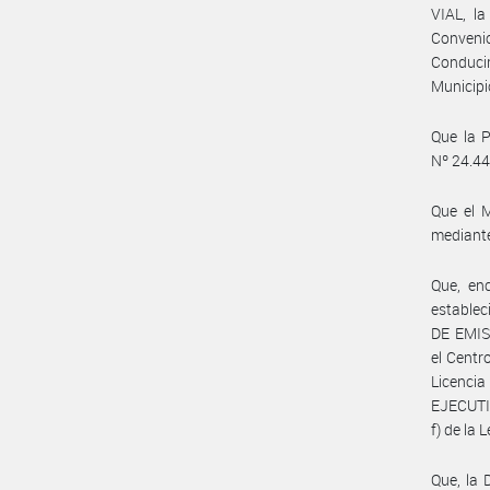
VIAL, l
Convenio
Conduci
Municipi
Que la P
Nº 24.44
Que el 
mediant
Que, en
establec
DE EMIS
el Centr
Licenci
EJECUTIV
f) de la
Que, la