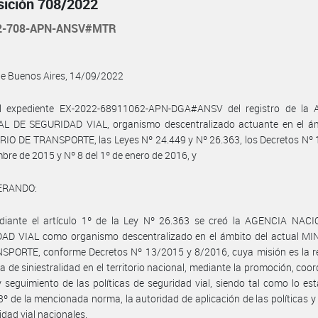
sición 708/2022
22-708-APN-ANSV#MTR
de Buenos Aires, 14/09/2022
l expediente EX-2022-68911062-APN-DGA#ANSV del registro de la
L DE SEGURIDAD VIAL, organismo descentralizado actuante en el ám
IO DE TRANSPORTE, las Leyes Nº 24.449 y Nº 26.363, los Decretos Nº 
mbre de 2015 y Nº 8 del 1º de enero de 2016, y
ERANDO:
diante el artículo 1º de la Ley Nº 26.363 se creó la AGENCIA NAC
AD VIAL como organismo descentralizado en el ámbito del actual MI
SPORTE, conforme Decretos Nº 13/2015 y 8/2016, cuya misión es la r
sa de siniestralidad en el territorio nacional, mediante la promoción, coor
y seguimiento de las políticas de seguridad vial, siendo tal como lo est
 3º de la mencionada norma, la autoridad de aplicación de las políticas 
idad vial nacionales.