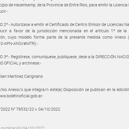
cipio de Hasenkamp, de la Provincia de Entre Ríos, para emitir la Licencia
cir.-
 2º.- Autorízase a emitir el Certificado de Centro Emisor de Licencias N
ucir a favor de la jurisdicción mencionada en el artículo 1º de la 
ción, cuyo modelo forma parte de la presente medida como Anexo (
10-APN-ANSV#MTR).-
 3º.- Regístrese, comuníquese, publíquese, dese a la DIRECCIÓN NACI
 OFICIAL y archívese.-
lian Martinez Carignano
/los Anexo/s que integra/n este(a) Disposición se publican en la edició
w.boletinoficial.gob.ar-
0/2022 N° 79532/22 v. 04/10/2022
e publicación 04/10/2022