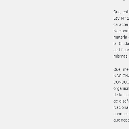
Que, en
Ley Nº 2
caracter
Naciona
materia 
la Ciud
certifi
mismas.
Que, med
NACIONA
CONDUCI
organism
de la Li
de diseñ
Nacional
conducir
que debe