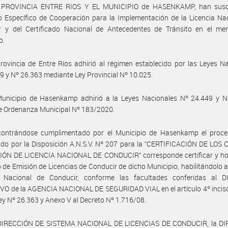
a PROVINCIA ENTRE RIOS Y EL MUNICIPIO de HASENKAMP, han susc
 Específico de Cooperación para la Implementación de la Licencia Na
r y del Certificado Nacional de Antecedentes de Tránsito en el me
o.
rovincia de Entre Ríos adhirió al régimen establecido por las Leyes N
9 y Nº 26.363 mediante Ley Provincial Nº 10.025.
Municipio de Hasenkamp adhirió a la Leyes Nacionales Nº 24.449 y N
e Ordenanza Municipal Nº 183/2020.
contrándose cumplimentado por el Municipio de Hasenkamp el proce
ido por la Disposición A.N.S.V. Nº 207 para la “CERTIFICACIÓN DE LO
IÓN DE LICENCIA NACIONAL DE CONDUCIR” corresponde certificar y h
o de Emisión de Licencias de Conducir de dicho Municipio, habilitándolo a 
a Nacional de Conducir, conforme las facultades conferidas al 
O de la AGENCIA NACIONAL DE SEGURIDAD VIAL en el artículo 4º incisos
 Ley Nº 26.363 y Anexo V al Decreto Nº 1.716/08.
 DIRECCIÓN DE SISTEMA NACIONAL DE LICENCIAS DE CONDUCIR, la D