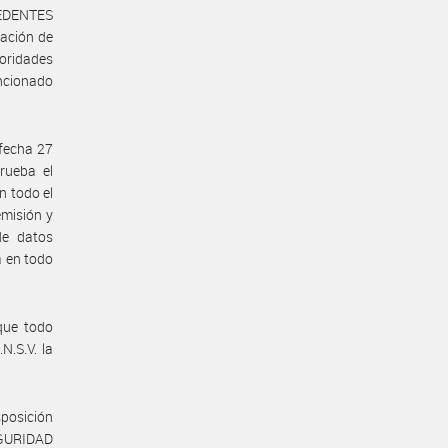
CEDENTES
cación de
toridades
encionado
fecha 27
rueba el
n todo el
 emisión y
de datos
a en todo
 que todo
N.S.V. la
sposición
EGURIDAD