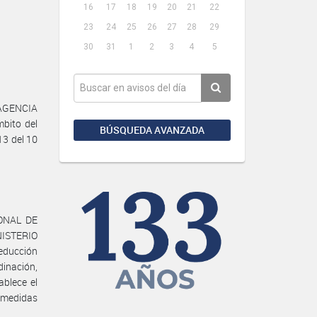
16
17
18
19
20
21
22
23
24
25
26
27
28
29
30
31
1
2
3
4
5
 AGENCIA
bito del
BÚSQUEDA AVANZADA
13 del 10
IONAL DE
NISTERIO
educción
dinación,
ablece el
y medidas