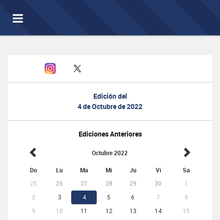
Toggle
navigation
Edición del
4 de Octubre de 2022
Ediciones Anteriores
Octubre 2022
Do
Lu
Ma
Mi
Ju
Vi
Sa
25
26
27
28
29
30
1
2
3
4
5
6
7
8
9
10
11
12
13
14
15