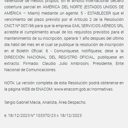
valiéndose de medios propios. En el ámbito internacional declaró
cobertura parcial en AMÉRICA DEL NORTE (ESTADOS UNIDOS DE
AMÉRICA – Miami) mediante un agente. 5 - ESTABLECER que el
vencimiento del plazo previsto por el Artículo 2 de la Resolución
CNCT Nº 007/96 para que la empresa GML SERVICIOS AÉREOS SRL
acredite el cumplimiento anual de los requisitos previstos para el
mantenimiento de su inscripción, operará 1 año despues del último
día hábil del mes en el cual se publique la resolución de inscripción
en el Boletín Oficial. 6 - Comuníquese, notifíquese, dese a la
DIRECCIÓN NACIONAL DEL REGISTRO OFICIAL, publíquese en
extracto. Firmado: Claudio Julio Ambrosini, Presidente, Ente
Nacional de Comunicaciones.
NOTA: La versión completa de esta Resolución podrá obtenerse en
la página WEB de ENACOM: www.enacom.gob.ar/normativas.
Sergio Gabriel Macia, Analista, Área Despacho.
e. 18/12/2023 N° 103370/23 v. 18/12/2023