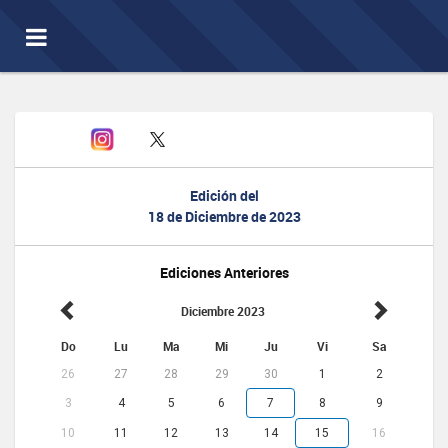
Toggle
navigation
Edición del
18 de Diciembre de 2023
Ediciones Anteriores
Diciembre 2023
Do
Lu
Ma
Mi
Ju
Vi
Sa
26
27
28
29
30
1
2
3
4
5
6
7
8
9
10
11
12
13
14
15
16