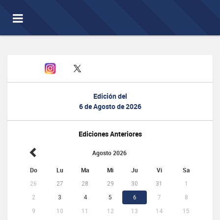
Toggle
navigation
Edición del
6 de Agosto de 2026
Ediciones Anteriores
Agosto 2026
Do
Lu
Ma
Mi
Ju
Vi
Sa
26
27
28
29
30
31
1
2
3
4
5
6
7
8
9
10
11
12
13
14
15