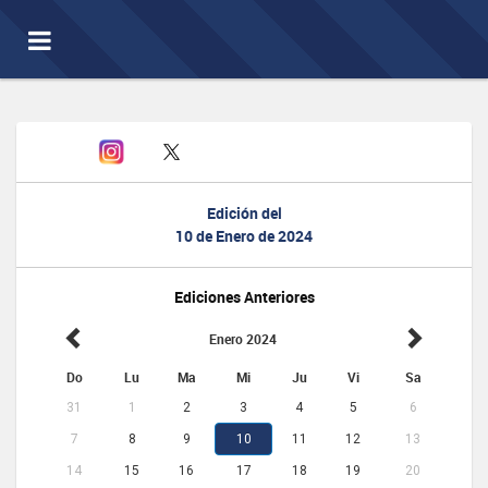
Toggle
navigation
Edición del
10 de Enero de 2024
Ediciones Anteriores
Enero 2024
Do
Lu
Ma
Mi
Ju
Vi
Sa
31
1
2
3
4
5
6
7
8
9
10
11
12
13
14
15
16
17
18
19
20