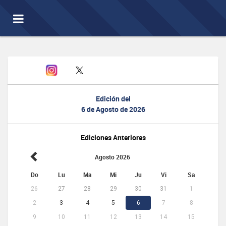
Toggle
navigation
Edición del
6 de Agosto de 2026
Ediciones Anteriores
Agosto 2026
Do
Lu
Ma
Mi
Ju
Vi
Sa
26
27
28
29
30
31
1
2
3
4
5
6
7
8
9
10
11
12
13
14
15