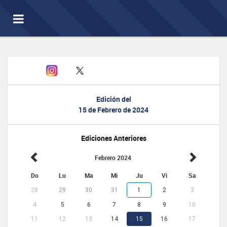
Toggle
navigation
Edición del
15 de Febrero de 2024
Ediciones Anteriores
Febrero 2024
Do
Lu
Ma
Mi
Ju
Vi
Sa
28
29
30
31
1
2
3
4
5
6
7
8
9
10
11
12
13
14
15
16
17