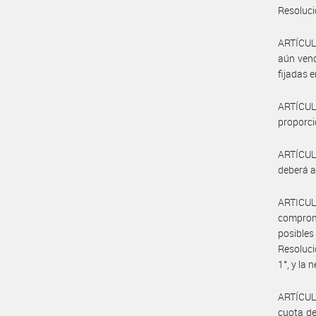
Resoluci
ARTÍCULO
aún venc
fijadas 
ARTÍCULO
proporci
ARTÍCULO
deberá a
ARTICUL
comprome
posibles
Resoluci
1°, y la
ARTÍCULO
cuota de