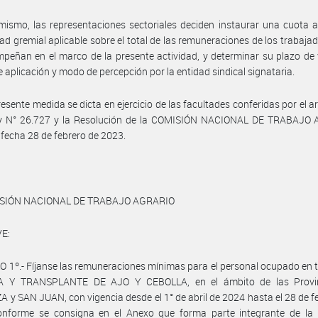
mismo, las representaciones sectoriales deciden instaurar una cuota 
dad gremial aplicable sobre el total de las remuneraciones de los trabaja
peñan en el marco de la presente actividad, y determinar su plazo de 
de aplicación y modo de percepción por la entidad sindical signataria.
resente medida se dicta en ejercicio de las facultades conferidas por el ar
ey N° 26.727 y la Resolución de la COMISIÓN NACIONAL DE TRABAJO
 fecha 28 de febrero de 2023.
ISIÓN NACIONAL DE TRABAJO AGRARIO
E:
 1º.- Fíjanse las remuneraciones mínimas para el personal ocupado en 
 Y TRANSPLANTE DE AJO Y CEBOLLA, en el ámbito de las Provi
y SAN JUAN, con vigencia desde el 1° de abril de 2024 hasta el 28 de f
onforme se consigna en el Anexo que forma parte integrante de la 