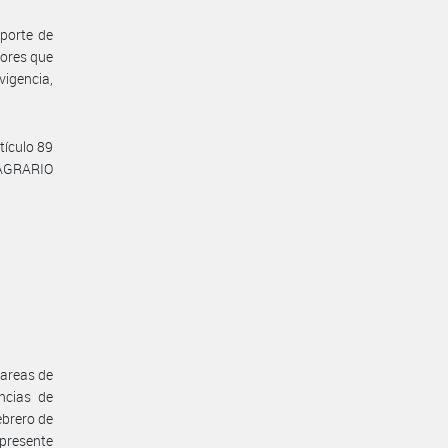
aporte de
dores que
vigencia,
tículo 89
 AGRARIO
tareas de
ncias de
ebrero de
presente