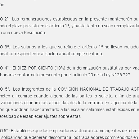
ón.
 2°.- Las remuneraciones establecidas en la presente mantendrán su 
ido el plazo previsto en el artículo 1º, y hasta tanto no sean reemplazada
en una nueva Resolución.
 3º.- Los salarios a los que se refiere el artículo 1º no llevan incluido
onal correspondiente al sueldo anual complementario.
 4°.- El DIEZ POR CIENTO (10%) de indemnización sustitutiva por vac
bonarse conforme lo prescripto por el artículo 20 de la Ley N° 26.727.
O 5°.- Los integrantes de la COMISIÓN NACIONAL DE TRABAJO AG
ten a reunirse cuando alguna de las partes lo solicite, a fin de ana
 variaciones económicas acaecidas desde la entrada en vigencia de la
ón que podrían haber afectado a las escalas salariales establecidas en el
 necesidad de establecer ajustes sobre éstas.
 6°.- Establécese que los empleadores actuarán como agentes de retenc
 solidaridad que deberán descontar a los trabajadores comprendidos en