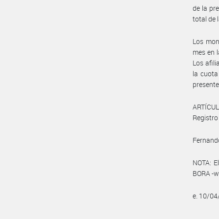
de la pr
total de
Los mont
mes en l
Los afil
la cuota
presente
ARTÍCULO
Registro 
Fernando
NOTA: El
BORA -ww
e. 10/0