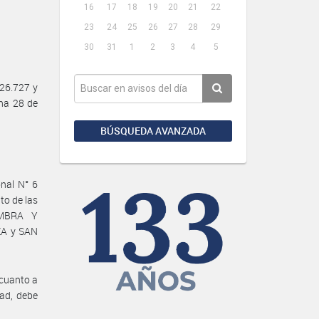
16
17
18
19
20
21
22
23
24
25
26
27
28
29
30
31
1
2
3
4
5
26.727 y
ha 28 de
BÚSQUEDA AVANZADA
onal N° 6
o de las
EMBRA Y
ZA y SAN
 cuanto a
dad, debe