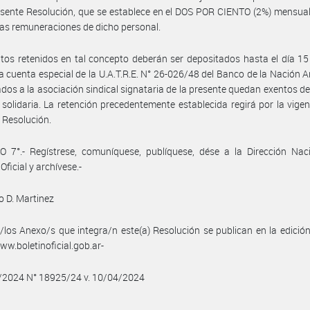
esente Resolución, que se establece en el DOS POR CIENTO (2%) mensual
 las remuneraciones de dicho personal.
os retenidos en tal concepto deberán ser depositados hasta el día 1
a cuenta especial de la U.A.T.R.E. N° 26-026/48 del Banco de la Nación A
iados a la asociación sindical signataria de la presente quedan exentos d
 solidaria. La retención precedentemente establecida regirá por la vigen
 Resolución.
 7°.- Regístrese, comuníquese, publíquese, dése a la Dirección Naci
Oficial y archívese.-
 D. Martinez
/los Anexo/s que integra/n este(a) Resolución se publican en la edició
w.boletinoficial.gob.ar-
4/2024 N° 18925/24 v. 10/04/2024