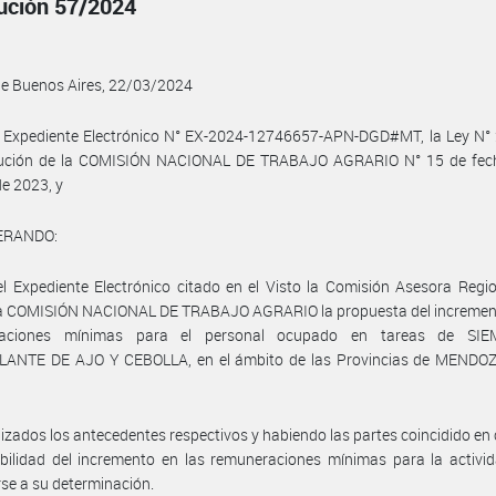
ución 57/2024
de Buenos Aires, 22/03/2024
l Expediente Electrónico N° EX-2024-12746657-APN-DGD#MT, la Ley N° 
lución de la COMISIÓN NACIONAL DE TRABAJO AGRARIO N° 15 de fec
de 2023, y
ERANDO:
l Expediente Electrónico citado en el Visto la Comisión Asesora Regi
 la COMISIÓN NACIONAL DE TRABAJO AGRARIO la propuesta del increment
raciones mínimas para el personal ocupado en tareas de SI
ANTE DE AJO Y CEBOLLA, en el ámbito de las Provincias de MENDO
izados los antecedentes respectivos y habiendo las partes coincidido en
abilidad del incremento en las remuneraciones mínimas para la activi
se a su determinación.