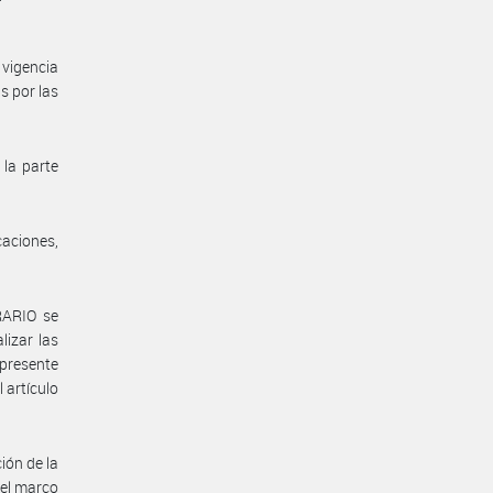
vigencia
s por las
 la parte
aciones,
RARIO se
lizar las
 presente
 artículo
ión de la
 el marco