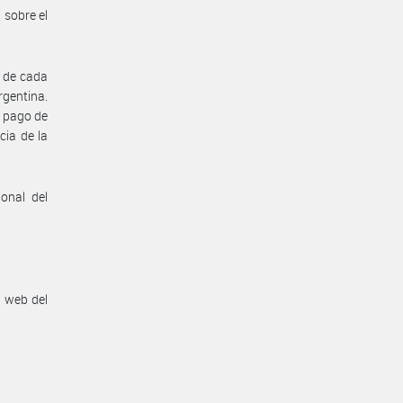
 sobre el
5 de cada
rgentina.
e pago de
cia de la
onal del
n web del