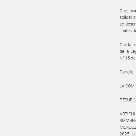
Que, asi
solidari
se desem
límites 
Que la p
de la L
N° 15 de
Por ello,
LA COM
RESUELV
ARTÍCULO
SIEMBRA
MENDOZA 
2025, c