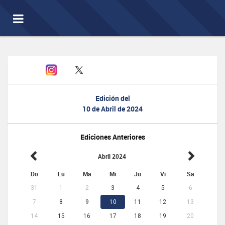
Toggle
navigation
Edición del
10 de Abril de 2024
Ediciones Anteriores
Abril 2024
Do
Lu
Ma
Mi
Ju
Vi
Sa
31
1
2
3
4
5
6
7
8
9
10
11
12
13
14
15
16
17
18
19
20