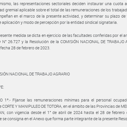
mismo, las representaciones sectoriales deciden instaurar una cuota 
dad gremial aplicable sobre el total de las remuneraciones de los trabaja
peñan en el marco de la presente actividad, y determinar su plazo de 
de aplicación y modo de percepción por la entidad sindical signataria.
resente medida se dicta en ejercicio de las facultades conferidas por el ar
ey N° 26.727 y la Resolución de la COMISIÓN NACIONAL DE TRABAJO
 fecha 28 de febrero de 2023.
ISIÓN NACIONAL DE TRABAJO AGRARIO
E:
O 1º.- Fíjanse las remuneraciones mínimas para el personal ocupad
de CORTE Y MANIPULEO DE TOTORA, en el ámbito de las Provincias de M
, con vigencia desde el 1° de abril de 2024 hasta el 28 de febrero 
 se consigna en el Anexo que forma parte integrante de la presente Reso