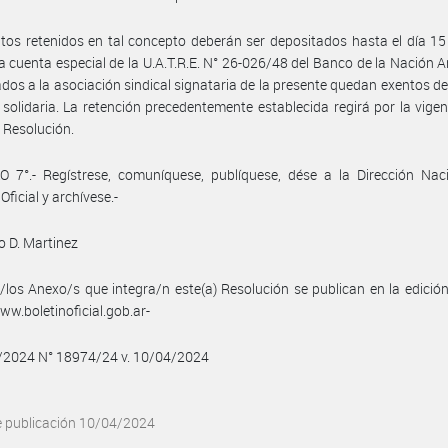
os retenidos en tal concepto deberán ser depositados hasta el día 1
a cuenta especial de la U.A.T.R.E. N° 26-026/48 del Banco de la Nación A
iados a la asociación sindical signataria de la presente quedan exentos d
 solidaria. La retención precedentemente establecida regirá por la vigen
 Resolución.
 7°.- Regístrese, comuníquese, publíquese, dése a la Dirección Naci
Oficial y archívese.-
 D. Martinez
/los Anexo/s que integra/n este(a) Resolución se publican en la edició
w.boletinoficial.gob.ar-
4/2024 N° 18974/24 v. 10/04/2024
e publicación 10/04/2024