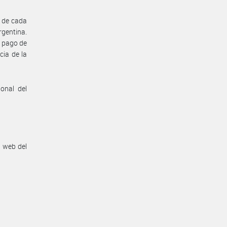
5 de cada
rgentina.
e pago de
cia de la
onal del
n web del