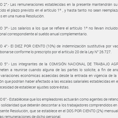
 2°.- Las remuneraciones establecidas en la presente mantendrán su 
ido el plazo previsto en el artículo 1º , y hasta tanto no sean reempla
das en una nueva Resolución.
 3º.- Los salarios a los que se refiere el artículo 1º no llevan incluido
onal correspondiente al sueldo anual complementario.
 4°.- El DIEZ POR CIENTO (10%) de indemnización sustitutiva por vac
bonarse conforme lo prescripto por el artículo 20 de la Ley N° 26.727.
O 5°.- Los integrantes de la COMISIÓN NACIONAL DE TRABAJO AG
ten a reunirse cuando alguna de las partes lo solicite, a fin de ana
 variaciones económicas acaecidas desde la entrada en vigencia de la
ón que podrían haber afectado a las escalas salariales establecidas en el
 necesidad de establecer ajustes sobre éstas.
 6°.- Establécese que los empleadores actuarán como agentes de retenc
 solidaridad que deberán descontar a los trabajadores comprendidos en
esente Resolución, que se establece en el DOS POR CIENTO (2%) mensual
 las remuneraciones de dicho personal.