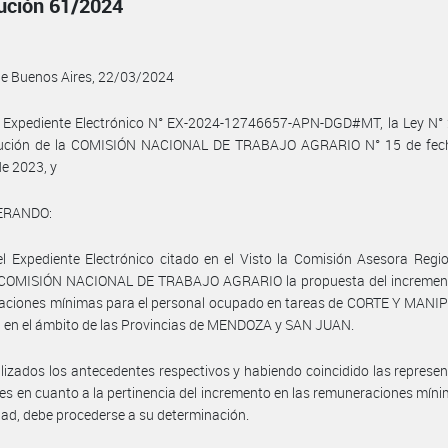
ución 61/2024
de Buenos Aires, 22/03/2024
l Expediente Electrónico N° EX-2024-12746657-APN-DGD#MT, la Ley N° 
lución de la COMISIÓN NACIONAL DE TRABAJO AGRARIO N° 15 de fec
de 2023, y
ERANDO:
l Expediente Electrónico citado en el Visto la Comisión Asesora Regi
a COMISIÓN NACIONAL DE TRABAJO AGRARIO la propuesta del increment
aciones mínimas para el personal ocupado en tareas de CORTE Y MANI
en el ámbito de las Provincias de MENDOZA y SAN JUAN.
lizados los antecedentes respectivos y habiendo coincidido las represe
les en cuanto a la pertinencia del incremento en las remuneraciones mín
idad, debe procederse a su determinación.