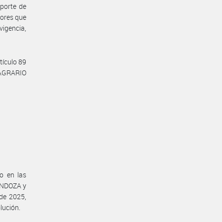
aporte de
dores que
vigencia,
tículo 89
 AGRARIO
o en las
ENDOZA y
de 2025,
lución.