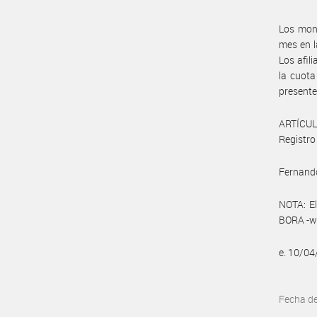
Los mont
mes en l
Los afil
la cuota
presente
ARTÍCULO
Registro 
Fernando
NOTA: El
BORA -ww
e. 10/0
Fecha d