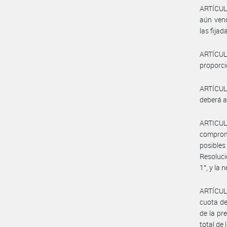
ARTÍCULO
aún venc
las fija
ARTÍCULO
proporci
ARTÍCULO
deberá a
ARTICUL
comprome
posibles
Resoluci
1°, y la
ARTÍCULO
cuota de
de la pr
total de