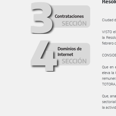
Resol
Ciudad 
VISTO e
la Reso
febrero 
CONSID
Que en e
eleva l
remuner
TOTORA, 
Que, ana
sectoria
la activ