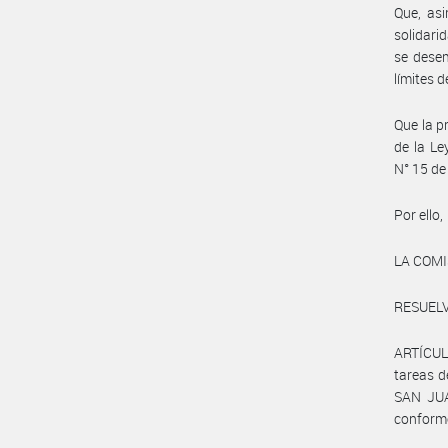
Que, asi
solidari
se desem
límites 
Que la p
de la L
N° 15 de
Por ello,
LA COM
RESUELV
ARTÍCUL
tareas 
SAN JUAN
conforme