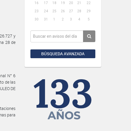
16
17
18
19
20
21
22
23
24
25
26
27
28
29
30
31
1
2
3
4
5
26.727 y
ha 28 de
BÚSQUEDA AVANZADA
onal N° 6
o de las
PULEO DE
ntaciones
imas para