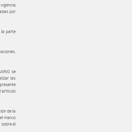
vigencia
zadas por
 la parte
aciones,
RARIO se
lizar las
 presente
 artículo
ión de la
 el marco
 sobre el