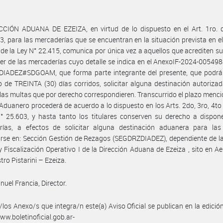
CCIÓN ADUANA DE EZEIZA, en virtud de lo dispuesto en el Art. 1ro. d
3, para las mercaderías que se encuentran en la situación prevista en el
) de la Ley N° 22.415, comunica por única vez a aquellos que acrediten s
er de las mercaderías cuyo detalle se indica en el AnexoIF-2024-00549
IADEZ#SDGOAM, que forma parte integrante del presente, que podrá
o de TREINTA (30) días corridos, solicitar alguna destinación autorizad
las multas que por derecho correspondieren. Transcurrido el plazo menci
 Aduanero procederá de acuerdo a lo dispuesto en los Arts. 2do, 3ro, 4to 
° 25.603, y hasta tanto los titulares conserven su derecho a dispon
rías, a efectos de solicitar alguna destinación aduanera para la
rse en: Sección Gestión de Rezagos (SEGDRZDIADEZ), dependiente de la
y Fiscalización Operativo I de la Dirección Aduana de Ezeiza , sito en A
stro Pistarini – Ezeiza.
uel Francia, Director.
/los Anexo/s que integra/n este(a) Aviso Oficial se publican en la edició
w.boletinoficial.gob.ar-