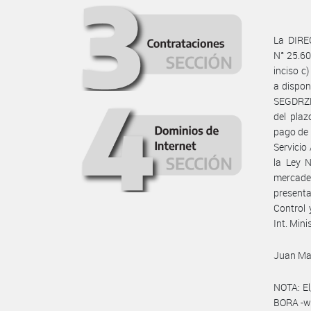
La DIRE
N° 25.60
inciso c
a dispon
SEGDRZD
del plaz
pago de 
Servicio
la Ley N
mercade
presenta
Control 
Int. Mini
Juan Man
NOTA: El
BORA -ww