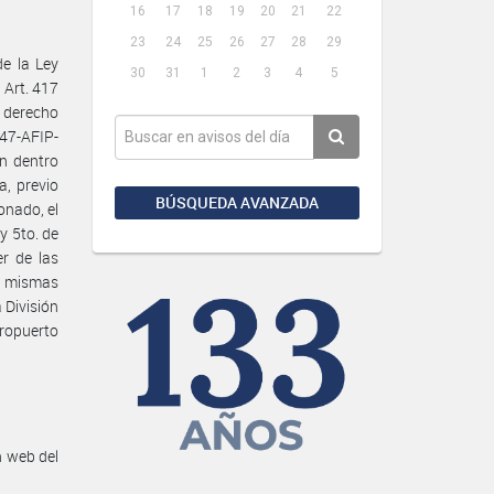
16
17
18
19
20
21
22
23
24
25
26
27
28
29
e la Ley
30
31
1
2
3
4
5
 Art. 417
u derecho
847-AFIP-
n dentro
a, previo
BÚSQUEDA AVANZADA
onado, el
y 5to. de
er de las
s mismas
 División
eropuerto
n web del