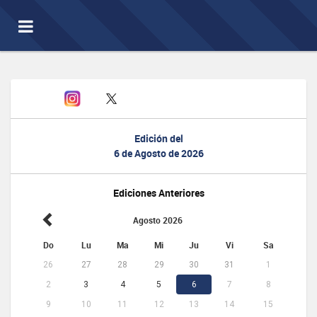
Toggle
navigation
Edición del
6 de Agosto de 2026
Ediciones Anteriores
Agosto 2026
Do
Lu
Ma
Mi
Ju
Vi
Sa
26
27
28
29
30
31
1
2
3
4
5
6
7
8
9
10
11
12
13
14
15