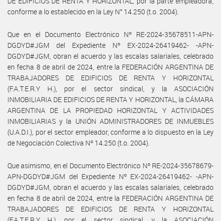
DE EDIFICIOS DE RENTA Y HORIZONTAL, por la parte empleadora,
conforme a lo establecido en la Ley N° 14.250 (t.o. 2004).
Que en el Documento Electrónico Nº RE-2024-35678511-APN-
DGDYD#JGM del Expediente Nº EX-2024-26419462- -APN-
DGDYD#JGM, obran el acuerdo y las escalas salariales, celebrado
en fecha 8 de abril de 2024, entre la FEDERACIÓN ARGENTINA DE
TRABAJADORES DE EDIFICIOS DE RENTA Y HORIZONTAL
(F.A.T.E.R.Y H.), por el sector sindical, y la ASOCIACIÓN
INMOBILIARIA DE EDIFICIOS DE RENTA Y HORIZONTAL, la CÁMARA
ARGENTINA DE LA PROPIEDAD HORIZONTAL Y ACTIVIDADES
INMOBILIARIAS y la UNIÓN ADMINISTRADORES DE INMUEBLES
(U.A.D.I.), por el sector empleador, conforme a lo dispuesto en la Ley
de Negociación Colectiva Nº 14.250 (t.o. 2004).
Que asimismo, en el Documento Electrónico Nº RE-2024-35678679-
APN-DGDYD#JGM del Expediente Nº EX-2024-26419462- -APN-
DGDYD#JGM, obran el acuerdo y las escalas salariales, celebrado
en fecha 8 de abril de 2024, entre la FEDERACIÓN ARGENTINA DE
TRABAJADORES DE EDIFICIOS DE RENTA Y HORIZONTAL
(F.A.T.E.R.Y H.), por el sector sindical, y la ASOCIACIÓN