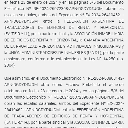
en fecha 23 de enero de 2024 y en las páginas 5/6 del Documento
Electrónico Nº RE-2024-26072398-APN-DGDYD#JGM, obran las
escalas salariales, ambos del Expediente Nº EX-2024-26419462- -
APN-DGDYD#JGM, entre la FEDERACIÓN ARGENTINA DE
TRABAJADORES DE EDIFICIOS DE RENTA Y HORIZONTAL
(F.A.T.E.R.Y H.), por la parte sindical, y la ASOCIACIÓN INMOBILIARIA
DE EDIFICIOS DE RENTA Y HORIZONTAL, la CÁMARA ARGENTINA
DE LA PROPIEDAD HORIZONTAL Y ACTIVIDADES INMOBILIARIAS y
la UNIÓN ADMINISTRADORES DE INMUEBLES (U.A.D.I.), por la parte
empleadora, conforme a lo establecido en la Ley N° 14.250 (t.o.
2004).
Que asimismo, en el Documento Electrónico Nº RE-2024-08808142-
APN-DGDYD#JGM obra como Archivo Embebido el acuerdo
celebrado en fecha 23 de enero de 2024 y en las páginas 5/6 del
Documento Electrónico Nº RE-2024-26072398-APN-DGDYD#JGM,
obran las escalas salariales, ambos del Expediente Nº EX-2024-
26419462- -APN-DGDYD#JGM, entre la FEDERACIÓN ARGENTINA
DE TRABAJADORES DE EDIFICIOS DE RENTA Y HORIZONTAL
(F.A.T.E.R.Y H.), por la parte sindical, y la ASOCIACIÓN INMOBILIARIA