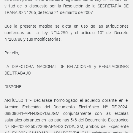
virtud de lo dispuesto por la Resolución de la SECRETARÍA DE
TRABAJO N° 266, de fecha 21 de marzo de 2007.
Que la presente medida se dicta en uso de las atribuciones
conferidas por la Ley N°14.250 y el artículo 10° del Decreto
N°200/88 y sus modificatorias.
Por ello,
LA DIRECTORA NACIONAL DE RELACIONES y REGULACIONES
DEL TRABAJO
DISPONE:
ARTÍCULO 1º.- Declárase homologado el acuerdo obrante en el
Archivo Embebido del Documento Electrónico Nº RE-2024-
08808041-APN-DGDYD#JGM conjuntamente con las escalas
salariales obrantes en las páginas 5/6 del Documento Electrónico
Nº RE-2024-26072398-APN-DGDYD#JGM, ambos del Expediente
Nº EX-2024-26419462- -APN-DGDYD#JGM, celebrado entre la