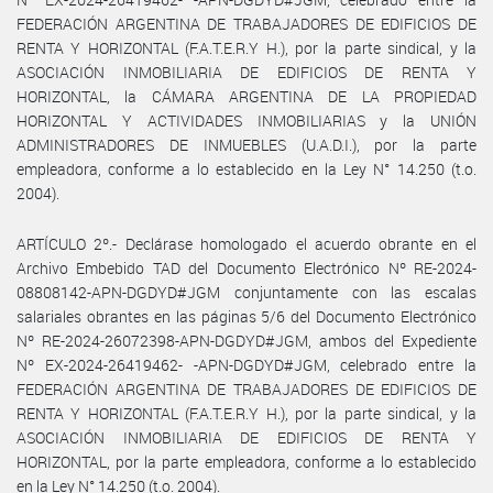
FEDERACIÓN ARGENTINA DE TRABAJADORES DE EDIFICIOS DE
RENTA Y HORIZONTAL (F.A.T.E.R.Y H.), por la parte sindical, y la
ASOCIACIÓN INMOBILIARIA DE EDIFICIOS DE RENTA Y
HORIZONTAL, la CÁMARA ARGENTINA DE LA PROPIEDAD
HORIZONTAL Y ACTIVIDADES INMOBILIARIAS y la UNIÓN
ADMINISTRADORES DE INMUEBLES (U.A.D.I.), por la parte
empleadora, conforme a lo establecido en la Ley N° 14.250 (t.o.
2004).
ARTÍCULO 2º.- Declárase homologado el acuerdo obrante en el
Archivo Embebido TAD del Documento Electrónico Nº RE-2024-
08808142-APN-DGDYD#JGM conjuntamente con las escalas
salariales obrantes en las páginas 5/6 del Documento Electrónico
Nº RE-2024-26072398-APN-DGDYD#JGM, ambos del Expediente
Nº EX-2024-26419462- -APN-DGDYD#JGM, celebrado entre la
FEDERACIÓN ARGENTINA DE TRABAJADORES DE EDIFICIOS DE
RENTA Y HORIZONTAL (F.A.T.E.R.Y H.), por la parte sindical, y la
ASOCIACIÓN INMOBILIARIA DE EDIFICIOS DE RENTA Y
HORIZONTAL, por la parte empleadora, conforme a lo establecido
en la Ley N° 14.250 (t.o. 2004).