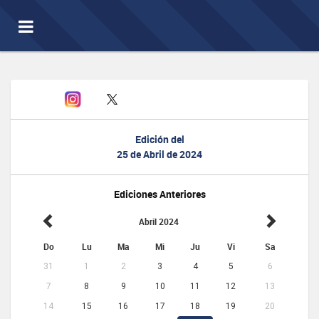
Toggle
navigation
Edición del
25 de Abril de 2024
Ediciones Anteriores
Abril 2024
Do
Lu
Ma
Mi
Ju
Vi
Sa
31
1
2
3
4
5
6
7
8
9
10
11
12
13
14
15
16
17
18
19
20