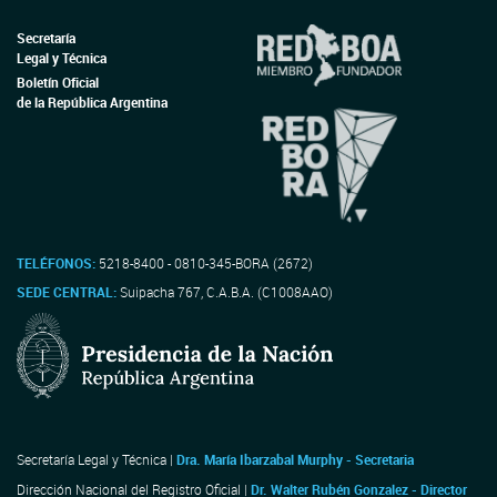
Secretaría
Legal y Técnica
Boletín Oficial
de la República Argentina
TELÉFONOS:
5218-8400 - 0810-345-BORA (2672)
SEDE CENTRAL:
Suipacha 767, C.A.B.A. (C1008AAO)
Secretaría Legal y Técnica |
Dra. María Ibarzabal Murphy - Secretaria
Dirección Nacional del Registro Oficial |
Dr. Walter Rubén Gonzalez - Director