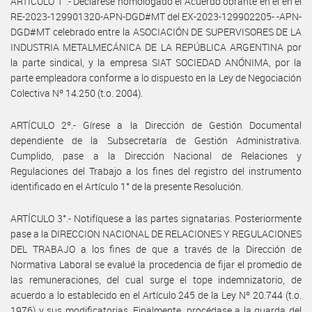
ARTÍCULO 1°.- Declárese homologado el Acuerdo obrante en el en el
RE-2023-129901320-APN-DGD#MT del EX-2023-129902205- -APN-
DGD#MT celebrado entre la ASOCIACIÓN DE SUPERVISORES DE LA
INDUSTRIA METALMECÁNICA DE LA REPÚBLICA ARGENTINA por
la parte sindical, y la empresa SIAT SOCIEDAD ANÓNIMA, por la
parte empleadora conforme a lo dispuesto en la Ley de Negociación
Colectiva Nº 14.250 (t.o. 2004).
ARTÍCULO 2º.- Gírese a la Dirección de Gestión Documental
dependiente de la Subsecretaría de Gestión Administrativa.
Cumplido, pase a la Dirección Nacional de Relaciones y
Regulaciones del Trabajo a los fines del registro del instrumento
identificado en el Artículo 1° de la presente Resolución.
ARTÍCULO 3°.- Notifíquese a las partes signatarias. Posteriormente
pase a la DIRECCION NACIONAL DE RELACIONES Y REGULACIONES
DEL TRABAJO a los fines de que a través de la Dirección de
Normativa Laboral se evalué la procedencia de fijar el promedio de
las remuneraciones, del cual surge el tope indemnizatorio, de
acuerdo a lo establecido en el Artículo 245 de la Ley Nº 20.744 (t.o.
1976) y sus modificatorias. Finalmente, procédase a la guarda del