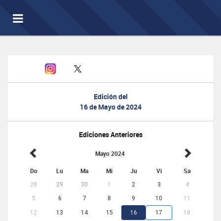
Toggle
navigation
Edición del
16 de Mayo de 2024
Ediciones Anteriores
Mayo 2024
Do
Lu
Ma
Mi
Ju
Vi
Sa
28
29
30
1
2
3
4
5
6
7
8
9
10
11
12
13
14
15
16
17
18