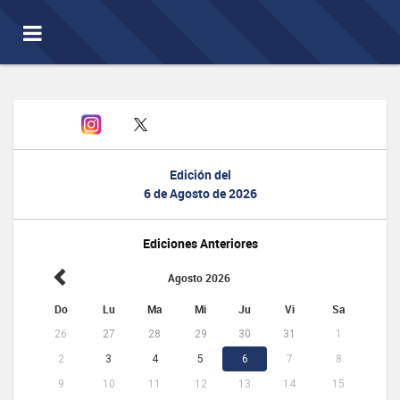
Toggle
navigation
Edición del
6 de Agosto de 2026
Ediciones Anteriores
Agosto 2026
Do
Lu
Ma
Mi
Ju
Vi
Sa
26
27
28
29
30
31
1
2
3
4
5
6
7
8
9
10
11
12
13
14
15