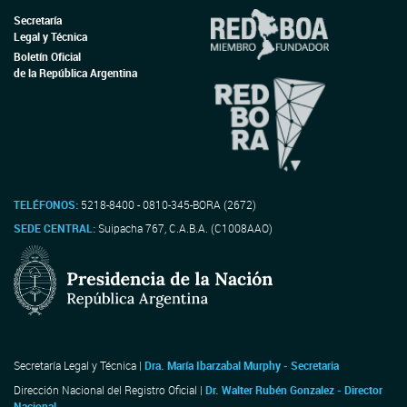
Secretaría
Legal y Técnica
Boletín Oficial
de la República Argentina
TELÉFONOS:
5218-8400 - 0810-345-BORA (2672)
SEDE CENTRAL:
Suipacha 767, C.A.B.A. (C1008AAO)
Secretaría Legal y Técnica |
Dra. María Ibarzabal Murphy - Secretaria
Dirección Nacional del Registro Oficial |
Dr. Walter Rubén Gonzalez - Director
Nacional