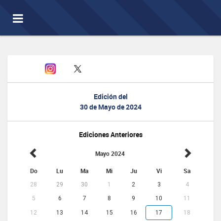
Toggle
navigation
Edición del
30 de Mayo de 2024
Ediciones Anteriores
Mayo 2024
Do
Lu
Ma
Mi
Ju
Vi
Sa
28
29
30
1
2
3
4
5
6
7
8
9
10
11
12
13
14
15
16
17
18