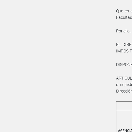
Que en e
Facultad
Por ello,
EL DIR
IMPOSIT
DISPON
ARTÍCULO
o impedi
Direcció
AGENCIA