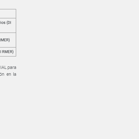
ios (DI
 RMER)
DI RMER)
IAL para
ión en la