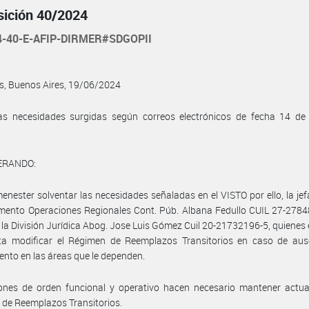
sición 40/2024
4-40-E-AFIP-DIRMER#SDGOPII
s, Buenos Aires, 19/06/2024
las necesidades surgidas según correos electrónicos de fecha 14 de 
ERANDO:
enester solventar las necesidades señaladas en el VISTO por ello, la jef
mento Operaciones Regionales Cont. Púb. Albana Fedullo CUIL 27-2784
de la División Jurídica Abog. Jose Luis Gómez Cuil 20-21732196-5, quienes
ta modificar el Régimen de Reemplazos Transitorios en caso de aus
nto en las áreas que le dependen.
ones de orden funcional y operativo hacen necesario mantener actual
de Reemplazos Transitorios.