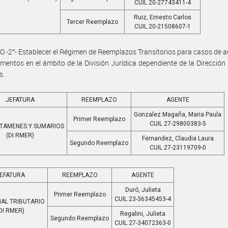
CUIL 20-27743411-4
Ruiz, Ernesto Carlos
Tercer Reemplazo
CUIL 20-21508607-1
 -2°- Establecer el Régimen de Reemplazos Transitorios para casos de 
mentos en el ámbito de la División Jurídica dependiente de la Dirección
s.
JEFATURA
REEMPLAZO
AGENTE
Gonzalez Magaña, Maria Paula
Primer Reemplazo
CUIL 27-29800383-5
CTAMENES Y SUMARIOS
(DI RMER)
Fernandez, Claudia Laura
Segundo Reemplazo
CUIL 27-23119709-0
EFATURA
REEMPLAZO
AGENTE
Duró, Julieta
Primer Reemplazo
CUIL 23-36345453-4
NAL TRIBUTARIO
DI RMER)
Regalini, Julieta
Segundo Reemplazo
CUIL 27-34072363-0