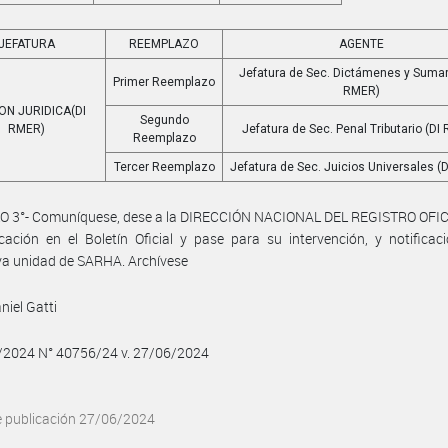
JEFATURA
REEMPLAZO
AGENTE
Jefatura de Sec. Dictámenes y Sumar
Primer Reemplazo
RMER)
ION JURIDICA(DI
Segundo
RMER)
Jefatura de Sec. Penal Tributario (DI
Reemplazo
Tercer Reemplazo
Jefatura de Sec. Juicios Universales (
O 3°- Comuníquese, dese a la DIRECCIÓN NACIONAL DEL REGISTRO OFIC
cación en el Boletín Oficial y pase para su intervención, y notificac
va unidad de SARHA. Archívese
niel Gatti
6/2024 N° 40756/24 v. 27/06/2024
e publicación 27/06/2024