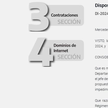
Dispo
DI-202
Mercede
VISTO, 
2024, y
CONSID
Que es m
Departa
el jefe 
propues
impedime
Que raz
Régimen 