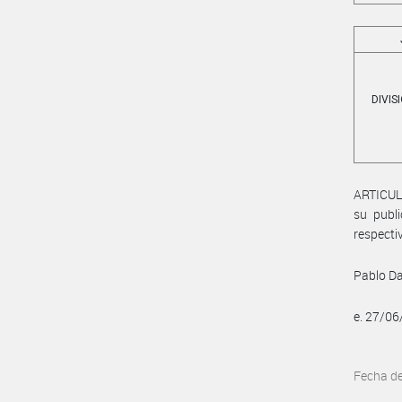
DIVIS
ARTICUL
su publi
respecti
Pablo Da
e. 27/0
Fecha d