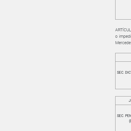
ARTÍCULO
o impedi
Mercede
SEC. DI
J
SEC. PE
(