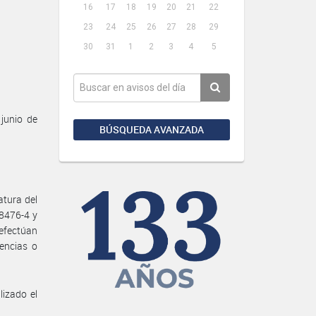
16
17
18
19
20
21
22
23
24
25
26
27
28
29
30
31
1
2
3
4
5
junio de
BÚSQUEDA AVANZADA
atura del
8476-4 y
 efectúan
encias o
izado el