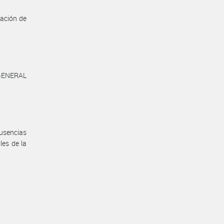
gación de
GENERAL
ausencias
les de la