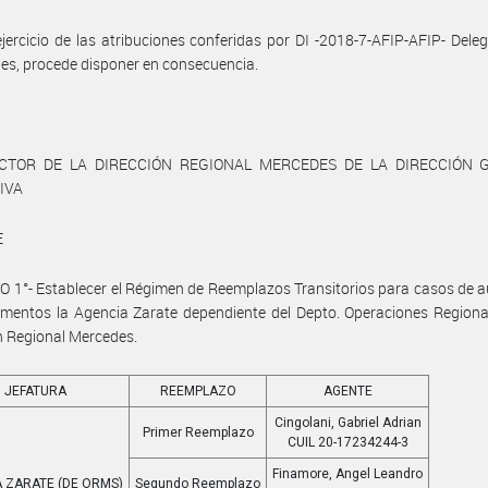
jercicio de las atribuciones conferidas por DI -2018-7-AFIP-AFIP- Dele
es, procede disponer en consecuencia.
ECTOR DE LA DIRECCIÓN REGIONAL MERCEDES DE LA DIRECCIÓN 
IVA
E
 1°- Establecer el Régimen de Reemplazos Transitorios para casos de 
mentos la Agencia Zarate dependiente del Depto. Operaciones Regiona
n Regional Mercedes.
JEFATURA
REEMPLAZO
AGENTE
Cingolani, Gabriel Adrian
Primer Reemplazo
CUIL 20-17234244-3
Finamore, Angel Leandro
 ZARATE (DE ORMS)
Segundo Reemplazo