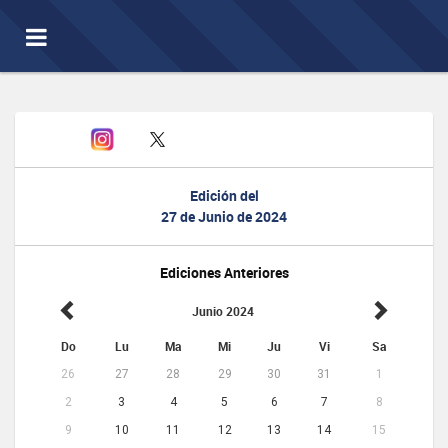
Toggle
navigation
Edición del
27 de Junio de 2024
Ediciones Anteriores
Junio 2024
Do
Lu
Ma
Mi
Ju
Vi
Sa
26
27
28
29
30
31
1
2
3
4
5
6
7
8
9
10
11
12
13
14
15