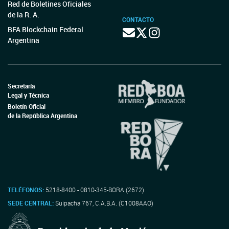
Red de Boletines Oficiales
de la R. A.
CONTACTO
BFA Blockchain Federal
Argentina
Secretaría
Legal y Técnica
Boletín Oficial
de la República Argentina
TELÉFONOS:
5218-8400 - 0810-345-BORA (2672)
SEDE CENTRAL:
Suipacha 767, C.A.B.A. (C1008AAO)