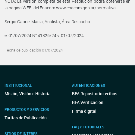
NOTA: La version completa de esta Resolucion podra obtenerse en
la pagina WEB, del Enacom.www.enacom.gob.ar/normativa.
Sergio Gabriel Macia, Analista, Área Despacho.
e. 01/07/2024 N° 41326/24 v. 01/07/2024
Fecha de publicación 01/07/2024
INSTITUCIONAL
AUTENTICACIONES
Misión, Visión e Historia
BFA Repositorio recibos
BFA Verificación
PRODUCTOS Y SERVICIOS
Firma digital
Tarifas de Publicación
FAQ Y TUTORIALES
SITIOS DE INTERÉS