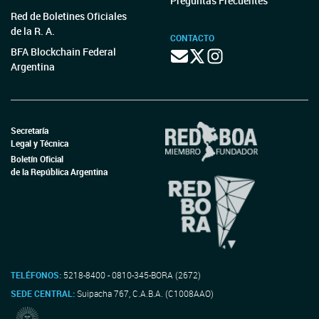
Preguntas Frecuentes
Red de Boletines Oficiales
de la R. A.
CONTACTO
BFA Blockchain Federal
Argentina
Secretaría
Legal y Técnica
Boletín Oficial
de la República Argentina
TELÉFONOS:
5218-8400 - 0810-345-BORA (2672)
SEDE CENTRAL:
Suipacha 767, C.A.B.A. (C1008AAO)