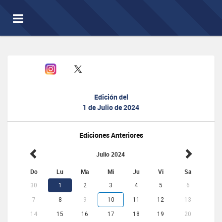
Toggle
navigation
Edición del
1 de Julio de 2024
Ediciones Anteriores
Julio 2024
Do
Lu
Ma
Mi
Ju
Vi
Sa
30
1
2
3
4
5
6
7
8
9
10
11
12
13
14
15
16
17
18
19
20