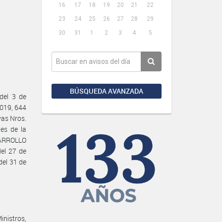
16
17
18
19
20
21
22
23
24
25
26
27
28
29
30
31
1
2
3
4
5
BÚSQUEDA AVANZADA
del 3 de
2019, 644
vas Nros.
es de la
ARROLLO
el 27 de
del 31 de
nistros,