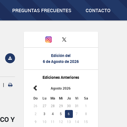
PREGUNTAS FRECUENTES
CONTACTO
Edición del
6 de Agosto de 2026
Ediciones Anteriores
|
Agosto 2026
Do
Lu
Ma
Mi
Ju
Vi
Sa
26
27
28
29
30
31
1
2
3
4
5
6
7
8
CO Y
9
10
11
12
13
14
15