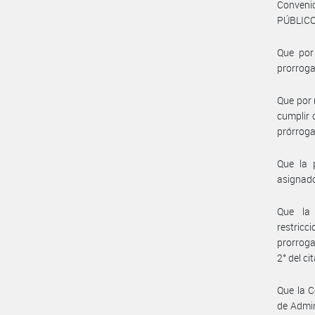
Convenio
PÚBLICO 
Que por
prorrogad
Que por 
cumplir 
prórroga
Que la 
asignado
Que la 
restricc
prorroga
2° del ci
Que la C
de Admi