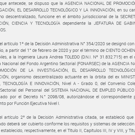
 que antecede, se dispuso que la AGENCIA NACIONAL DE PROMOCI
GACIÓN, EL DESARROLLO TECNOLÓGICO Y LA INNOVACIÓN, en su car
o descentralizado, funcione en el ámbito jurisdiccional de la SECRE
CIÓN, CIENCIA Y TECNOLOGÍA dependiente la JEFATURA DE GABI
OS.
el artículo 1º de la Decisión Administrativa N° 354/2020 se designó con
rio, a partir del 1° de febrero de 2020 y por el término de CIENTO OCHE
iles, a la Ingeniera Laura Andrea TOLEDO (D.N.I. Nº 31.832.715) en el
ra Nacional del Fondo Argentino Sectorial (FONARSEC) de la AGENCIA 
MOCIÓN DE LA INVESTIGACIÓN, EL DESARROLLO TECNOLÓGI
IÓN, organismo descentralizado actuante en la órbita del ex MINIS
, TECNOLOGÍA E INNOVACIÓN, Nivel A - Grado 0, del Convenio Cole
 Sectorial del Personal del SISTEMA NACIONAL DE EMPLEO PÚBLICO 
ado por el Decreto N.° 2098/08, autorizándose el correspondiente 
to por Función Ejecutiva Nivel I.
l artículo 2º de la Decisión Administrativa citada, se estableció que
ado deberá ser cubierto conforme los requisitos y sistemas de selección
establecido, respectivamente, en el Título II, Capítulos III, IV y VIII, y Tít