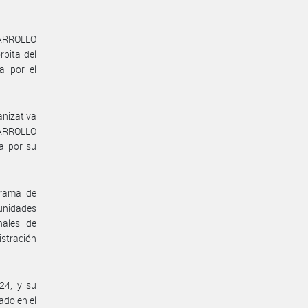
ARROLLO
bita del
a por el
anizativa
ARROLLO
a por su
grama de
 unidades
nales de
stración
24, y su
ado en el