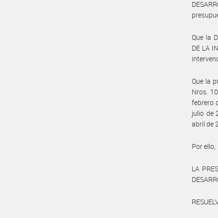
DESARRO
presupue
Que la 
DE LA I
interven
Que la p
Nros. 10
febrero 
julio de
abril de
Por ello,
LA PRES
DESARR
RESUELV