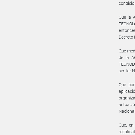
condicio
Que la
TECNOLÓ
entonce
Decreto
Que medi
de la 
TECNOLÓ
similar 
Que por
aplicaci
organiz
actuació
Nacional
Que, en
rectific