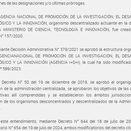
nes de las designaciones y/o últimas prórrogas.
 AGENCIA NACIONAL DE PROMOCIÓN DE LA INVESTIGACIÓN, EL DES
GICO Y LA INNOVACIÓN, organismo descentralizado actuante en la ór
s MINISTERIO DE CIENCIA, TECNOLOGÍA E INNOVACIÓN, fue cread
 N° 157/2020.
ante Decisión Administrativa N° 379/2021 se aprobó la estructura org
AGENCIANACIONAL DE PROMOCIÓN DE LA INVESTIGACIÓN, EL DES
GICO Y LA INNOVACIÓN (AGENCIA I+D+i), la cual ha sido modificad
Nº 589/2023.
 Decreto N° 50 del 19 de diciembre de 2019, se aprobó el organi
ón de la administración centralizada, se aprobaron los objetivos de las
ativas allí comprendidas y se establecieron los ámbitos jurisdiccio
n de los organismos desconcentrados y descentralizados de la Admini
.
 este entendimiento, mediante Decreto N° 644 del 18 de julio de 20
atorio N° 654 del 19 de julio de 2024, ambos modificatorios del decreto cit