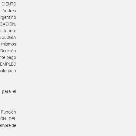
de CIENTO
a Andrea
rgentino
IGACIÓN,
actuante
CNOLOGÍA
s mismos
 Decisión
ente pago
E EMPLEO
omologado
 para el
 Función
IÓN DEL
iembre de