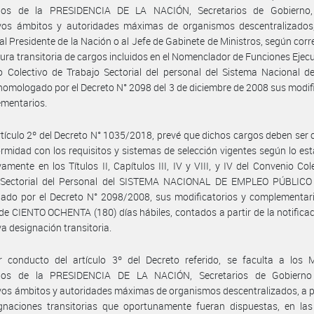
rios de la PRESIDENCIA DE LA NACIÓN, Secretarios de Gobierno
ivos ámbitos y autoridades máximas de organismos descentralizados
r al Presidente de la Nación o al Jefe de Gabinete de Ministros, según cor
tura transitoria de cargos incluidos en el Nomenclador de Funciones Ejecu
 Colectivo de Trabajo Sectorial del personal del Sistema Nacional d
homologado por el Decreto N° 2098 del 3 de diciembre de 2008 sus modif
ementarios.
rtículo 2º del Decreto N° 1035/2018, prevé que dichos cargos deben ser 
rmidad con los requisitos y sistemas de selección vigentes según lo est
vamente en los Títulos II, Capítulos III, IV y VIII, y IV del Convenio Col
 Sectorial del Personal del SISTEMA NACIONAL DE EMPLEO PÚBLICO 
do por el Decreto N° 2098/2008, sus modificatorios y complementario
de CIENTO OCHENTA (180) días hábiles, contados a partir de la notificac
va designación transitoria.
 conducto del artículo 3º del Decreto referido, se faculta a los Mi
rios de la PRESIDENCIA DE LA NACIÓN, Secretarios de Gobiern
vos ámbitos y autoridades máximas de organismos descentralizados, a 
ignaciones transitorias que oportunamente fueran dispuestas, en la