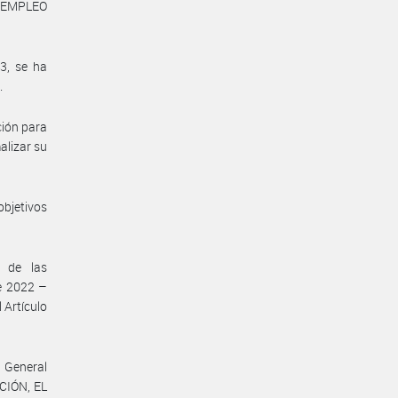
E EMPLEO
3, se ha
.
ción para
alizar su
bjetivos
a de las
de 2022 –
 Artículo
n General
CIÓN, EL