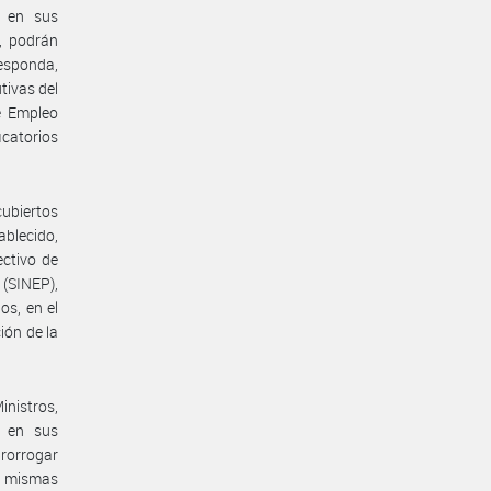
, en sus
, podrán
responda,
tivas del
e Empleo
icatorios
cubiertos
ablecido,
ectivo de
(SINEP),
s, en el
ión de la
nistros,
o en sus
prorrogar
s mismas