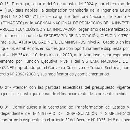
 1º.- Prorrogar, a partir del 9 de agosto del 2024 y por el término 
(180) días hábiles, la designación transitoria de la Ingeniera Laur
D.N.I. Nº 31.832.715) en el cargo de Directora Nacional del Fondo A
al (FONARSEC) de la AGENCIA NACIONAL DE PROMOCIÓN DE LA INVEST
RROLLO TECNOLÓGICO Y LA INNOVACIÓN, organismo descentralizado 
mbito jurisdiccional de la SECRETARÍA DE INNOVACIÓN, CIENCIA Y TE
ente la JEFATURA DE GABINETE DE MINISTROS, Nivel A - Grado 0, en lo
 que los establecidos en su designación oportunamente dispuesta por
rativa Nº 354 del 10 de marzo de 2020, autorizándose el correspondi
lemento por Función Ejecutiva Nivel I del SISTEMA NACIONAL D
(SINEP), aprobado por el Convenio Colectivo de Trabajo Sectorial, h
ecreto Nº 2098/2008, y sus modificatorios y complementarios.
O 2°.- Atender con las partidas específicas del presupuesto vigente
e ejercicio el gasto que demande el financiamiento de la presente medida.
O 3°.- Comuníquese a la Secretaría de Transformación del Estado y
a dependiente del MINISTERIO DE DESREGULACIÓN Y SIMPLIFICAC
conforme lo dispuesto en el artículo 3° del Decreto N° 1035 del 8 de nov