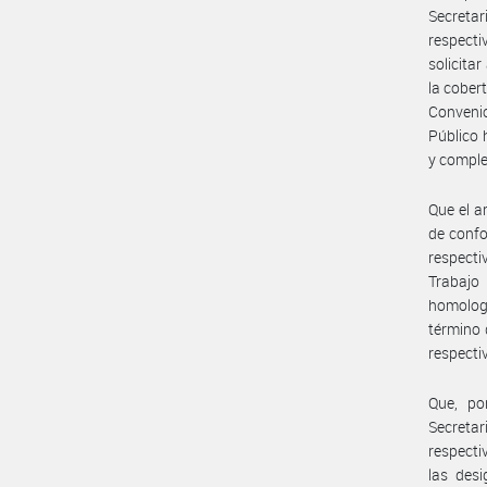
Secreta
respect
solicita
la cober
Convenio
Público 
y compl
Que el a
de confo
respecti
Trabajo
homologa
término 
respecti
Que, por
Secreta
respecti
las des