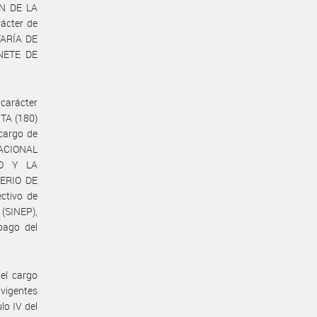
ÓN DE LA
ácter de
TARÍA DE
NETE DE
 carácter
NTA (180)
 cargo de
NACIONAL
CO Y LA
TERIO DE
ctivo de
(SINEP),
pago del
 el cargo
 vigentes
ulo IV del