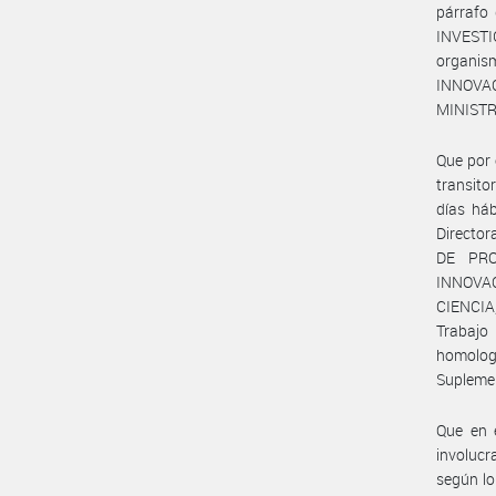
párrafo
INVESTI
organism
INNOVA
MINISTR
Que por 
transito
días háb
Directo
DE PRO
INNOVAC
CIENCIA
Trabajo
homolog
Suplemen
Que en e
involucr
según lo 