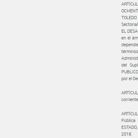
ARTÍCULO
OCHENTA 
TOLEDO (
Sectori
EL DESA
en el á
dependi
términos
Administ
del Sup
PUBLICO 
por el D
ARTÍCUL
corrient
ARTÍCUL
Públic
ESTADO, 
2018.