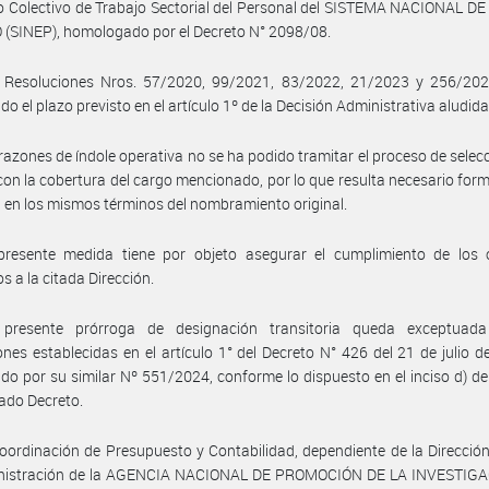
 Colectivo de Trabajo Sectorial del Personal del SISTEMA NACIONAL D
(SINEP), homologado por el Decreto N° 2098/08.
 Resoluciones Nros. 57/2020, 99/2021, 83/2022, 21/2023 y 256/202
o el plazo previsto en el artículo 1º de la Decisión Administrativa aludida
razones de índole operativa no se ha podido tramitar el proceso de selec
con la cobertura del cargo mencionado, por lo que resulta necesario form
 en los mismos términos del nombramiento original.
presente medida tiene por objeto asegurar el cumplimiento de los o
s a la citada Dirección.
presente prórroga de designación transitoria queda exceptuad
iones establecidas en el artículo 1° del Decreto N° 426 del 21 de julio 
do por su similar Nº 551/2024, conforme lo dispuesto en el inciso d) del
tado Decreto.
oordinación de Presupuesto y Contabilidad, dependiente de la Direcció
nistración de la AGENCIA NACIONAL DE PROMOCIÓN DE LA INVESTIGA