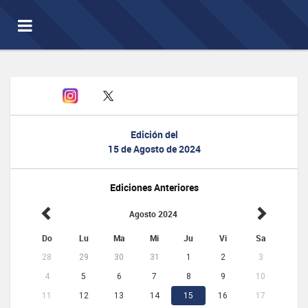
Toggle
navigation
Edición del
15 de Agosto de 2024
Ediciones Anteriores
Agosto 2024
Do
Lu
Ma
Mi
Ju
Vi
Sa
28
29
30
31
1
2
3
4
5
6
7
8
9
10
11
12
13
14
15
16
17