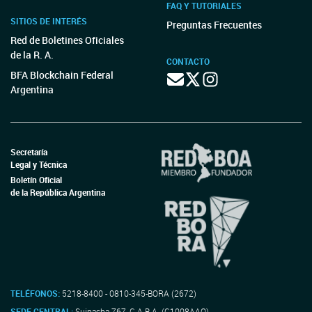
FAQ Y TUTORIALES
SITIOS DE INTERÉS
Preguntas Frecuentes
Red de Boletines Oficiales
de la R. A.
CONTACTO
BFA Blockchain Federal
Argentina
Secretaría
Legal y Técnica
Boletín Oficial
de la República Argentina
TELÉFONOS:
5218-8400 - 0810-345-BORA (2672)
SEDE CENTRAL:
Suipacha 767, C.A.B.A. (C1008AAO)