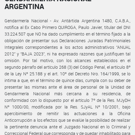
ARGENTINA
Gendarmería Nacional - Av. Antártida Argentina 1480, C.A.B.A.,
notifica al Ex Cabo Primero QUIROGA, Paulo Javier, titular del DNI
33.224.507 que NO ha dado cumplimiento en el término fijado a la
obligación de presentar sus Declaraciones Juradas Patrimoniales
Integrales correspondientes a los actos administrativos “ANUAL
2012” y “BAJA 2023”, ni ha expresado razones que justifiquen tal
omisión. Por tal motivo, con los alcances establecidos en el
segundo párrafo del artículo 268 (3) del Código Penal, el artículo 8º
de la Ley Nº 25.188 y el art. 10º del Decreto Nro. 164/1999, se lo
intima a que, en el término de quince días, cumpla con su deber de
presentar las mismas ante el área de personal de la Unidad de
Gendarmería Nacional más cercana a su residencia, de
conformidad con lo dispuesto por el artículo 7º de la Res. MJyDH
Nº 1000/00, modificada por la Res. SJyAL Nº 10/2001, bajo
apercibimiento de remitir las actuaciones a la Oficina
Anticorrupción a los efectos que se evalúe la posibilidad de realizar
la pertinente denuncia ante el Juzgado Nacional en lo Criminal y
Correccional Federal que corresponda y de quedar inhabilitado para