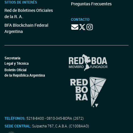
SITIOS DE INTERÉS
Preguntas Frecuentes
Red de Boletines Oficiales
de la R. A.
CONTACTO
BFA Blockchain Federal
Argentina
Secretaría
Legal y Técnica
Boletín Oficial
de la República Argentina
TELÉFONOS:
5218-8400 - 0810-345-BORA (2672)
SEDE CENTRAL:
Suipacha 767, C.A.B.A. (C1008AAO)