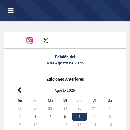
Toggle
navigation
Edición del
6 de Agosto de 2026
Ediciones Anteriores
Agosto 2026
Do
Lu
Ma
Mi
Ju
Vi
Sa
26
27
28
29
30
31
1
2
3
4
5
6
7
8
9
10
11
12
13
14
15