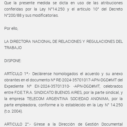
Que la presente medida se dicta en uso de las atribuciones
conferidas por la Ley N°14.250 y el artículo 10° del Decreto
N°200/88 y sus modificatorias.
Por ello,
LA DIRECTORA NACIONAL DE RELACIONES Y REGULACIONES DEL
TRABAJO
DISPONE:
ARTÍCULO 1º.- Declárense homologados el acuerdo y su anexo
obrantes en el documento Nº RE-2024-35701017-APN-DGD#MT del
Expediente Nº EX-2024-35701310- -APN-DGD#MT, celebrados
entre F.O.E.T.R.A. SINDICATO BUENOS AIRES, por la parte sindical, y
la empresa TELECOM ARGENTINA SOCIEDAD ANONIMA, por la
parte empleadora, conforme a lo establecido en la Ley N° 14.250
(t.o. 2004).
ARTICULO 2°.- Gírese a la Dirección de Gestión Documental