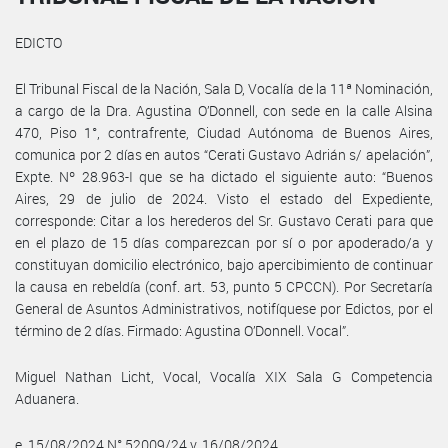
EDICTO
El Tribunal Fiscal de la Nación, Sala D, Vocalía de la 11ª Nominación,
a cargo de la Dra. Agustina O’Donnell, con sede en la calle Alsina
470, Piso 1°, contrafrente, Ciudad Autónoma de Buenos Aires,
comunica por 2 días en autos “Cerati Gustavo Adrián s/ apelación”,
Expte. Nº 28.963-I que se ha dictado el siguiente auto: “Buenos
Aires, 29 de julio de 2024. Visto el estado del Expediente,
corresponde: Citar a los herederos del Sr. Gustavo Cerati para que
en el plazo de 15 días comparezcan por sí o por apoderado/a y
constituyan domicilio electrónico, bajo apercibimiento de continuar
la causa en rebeldía (conf. art. 53, punto 5 CPCCN). Por Secretaría
General de Asuntos Administrativos, notifíquese por Edictos, por el
término de 2 días. Firmado: Agustina O’Donnell. Vocal”.
Miguel Nathan Licht, Vocal, Vocalía XIX Sala G Competencia
Aduanera.
e. 15/08/2024 N° 52009/24 v. 16/08/2024