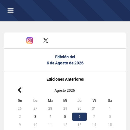
Toggle
navigation
Edición del
6 de Agosto de 2026
Ediciones Anteriores
Agosto 2026
Do
Lu
Ma
Mi
Ju
Vi
Sa
26
27
28
29
30
31
1
2
3
4
5
6
7
8
9
10
11
12
13
14
15