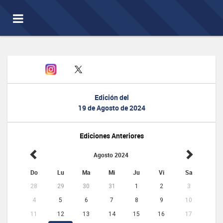
Toggle
navigation
Edición del
19 de Agosto de 2024
Ediciones Anteriores
Agosto 2024
Do
Lu
Ma
Mi
Ju
Vi
Sa
28
29
30
31
1
2
3
4
5
6
7
8
9
10
11
12
13
14
15
16
17