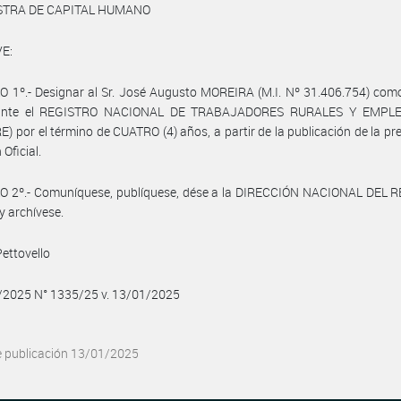
ISTRA DE CAPITAL HUMANO
E:
 1º.- Designar al Sr. José Augusto MOREIRA (M.I. Nº 31.406.754) com
r ante el REGISTRO NACIONAL DE TRABAJADORES RURALES Y EMPL
) por el término de CUATRO (4) años, a partir de la publicación de la pr
 Oficial.
O 2º.- Comuníquese, publíquese, dése a la DIRECCIÓN NACIONAL DEL 
y archívese.
ettovello
1/2025 N° 1335/25 v. 13/01/2025
e publicación 13/01/2025