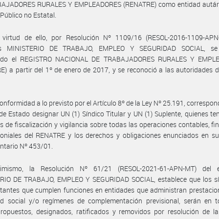
AJADORES RURALES Y EMPLEADORES (RENATRE) como entidad autár
Público no Estatal.
 virtud de ello, por Resolución Nº 1109/16 (RESOL-2016-1109-APN
es MINISTERIO DE TRABAJO, EMPLEO Y SEGURIDAD SOCIAL, se 
tuido el REGISTRO NACIONAL DE TRABAJADORES RURALES Y EMPL
) a partir del 1º de enero de 2017, y se reconoció a las autoridades d
onformidad a lo previsto por el Artículo 8º de la Ley Nº 25.191, correspon
de Estado designar UN (1) Síndico Titular y UN (1) Suplente, quienes te
s de fiscalización y vigilancia sobre todas las operaciones contables, fi
moniales del RENATRE y los derechos y obligaciones enunciados en su
ntario Nº 453/01.
imismo, la Resolución Nº 61/21 (RESOL-2021-61-APN-MT) del 
RIO DE TRABAJO, EMPLEO Y SEGURIDAD SOCIAL, establece que los sí
tantes que cumplen funciones en entidades que administran prestacio
ad social y/o regímenes de complementación previsional, serán en t
ropuestos, designados, ratificados y removidos por resolución de la