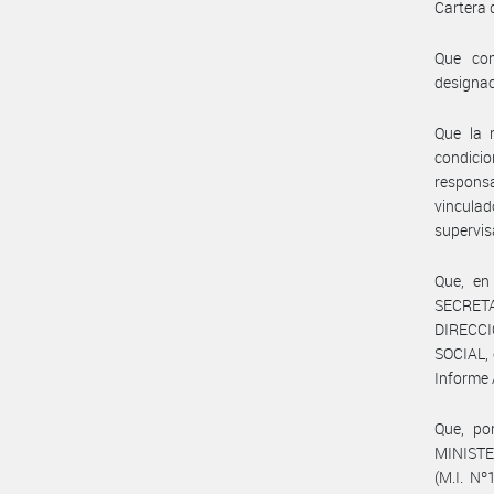
Cartera 
Que con
designac
Que la n
condici
respons
vinculad
supervis
Que, en
SECRET
DIRECC
SOCIAL, 
Informe 
Que, po
MINISTER
(M.I. Nº