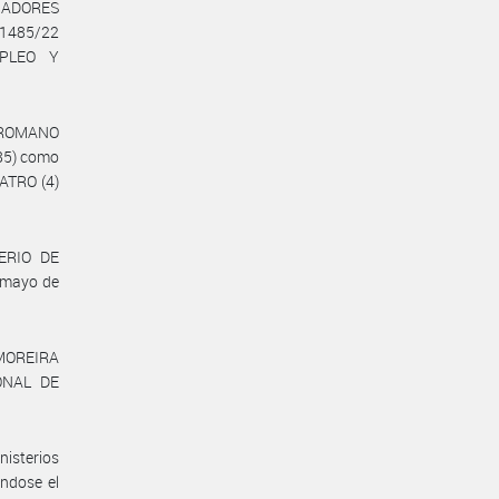
AJADORES
 1485/22
MPLEO Y
to ROMANO
985) como
UATRO (4)
TERIO DE
 mayo de
o MOREIRA
IONAL DE
nisterios
ndose el