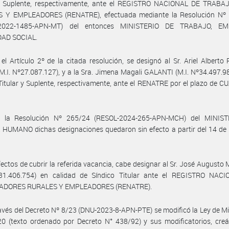
 y Suplente, respectivamente, ante el REGISTRO NACIONAL DE TRAB
 Y EMPLEADORES (RENATRE), efectuada mediante la Resolución Nº
-2022-1485-APN-MT) del entonces MINISTERIO DE TRABAJO, E
AD SOCIAL.
el Artículo 2º de la citada resolución, se designó al Sr. Ariel Alber
.I. Nº27.087.127), y a la Sra. Jimena Magali GALANTI (M.I. Nº34.497.
Titular y Suplente, respectivamente, ante el RENATRE por el plazo de C
 la Resolución Nº 265/24 (RESOL-2024-265-APN-MCH) del MINIS
 HUMANO dichas designaciones quedaron sin efecto a partir del 14 de
fectos de cubrir la referida vacancia, cabe designar al Sr. José August
º31.406.754) en calidad de Síndico Titular ante el REGISTRO NAC
ADORES RURALES Y EMPLEADORES (RENATRE).
avés del Decreto Nº 8/23 (DNU-2023-8-APN-PTE) se modificó la Ley de Mi
0 (texto ordenado por Decreto N° 438/92) y sus modificatorios, creá