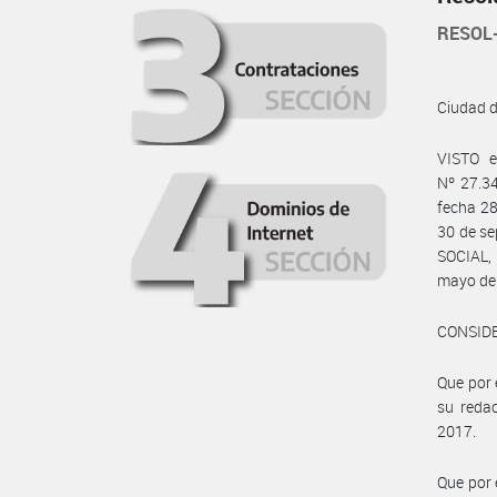
RESOL
Ciudad 
VISTO e
Nº 27.34
fecha 28
30 de s
SOCIAL, 
mayo de
CONSID
Que por 
su redac
2017.
Que por 