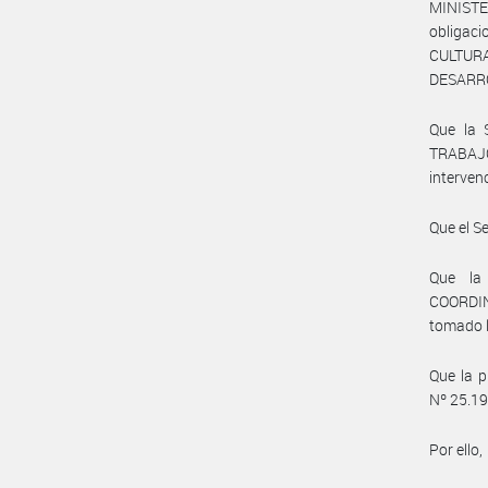
MINIST
obligac
CULTUR
DESARRO
Que la 
TRABAJO
interven
Que el S
Que la
COORDIN
tomado l
Que la p
Nº 25.19
Por ello,