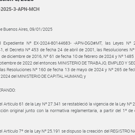
-2025-3-APN-MCH
de Buenos Aires, 09/01/2025
l Expediente Nº EX-2024-80144683- -APN-DGD#MT, las Leyes Nº 
1, el Decreto Nº 453 de fecha 24 de abril de 2001, las Resoluciones N
 de diciembre de 2016, Nº 61 de fecha 10 de febrero de 2024 y Nº 1485
eptiembre de 2022 del entonces MINISTERIO DE TRABAJO, EMPLEO Y S
las Resoluciones Nº 160 de fecha 13 de mayo de 2024 y Nº 265 de fec
 2024 del MINISTERIO DE CAPITAL HUMANO, y
ERANDO:
el Artículo 61 de la Ley Nº 27.341 se restableció la vigencia de la Ley Nº 
ción original junto con la normativa reglamentaria, a partir del 1º de
el Artículo 7º de la Ley Nº 25.191 se dispuso la creación del REGISTRO