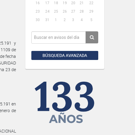
16
17
18
19
20
21
22
23
24
25
26
27
28
29
30
31
1
2
3
4
5
25.191 y
º 1109 de
BÚSQUEDA AVANZADA
 de fecha
EGURIDAD
ha 23 de
25.191 en
 enero de
 NACIONAL