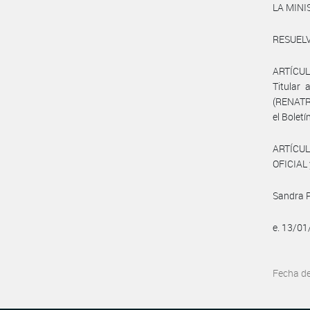
LA MIN
RESUELV
ARTÍCULO
Titula
(RENATRE
el Boletín
ARTÍCUL
OFICIAL 
Sandra P
e. 13/0
Fecha d