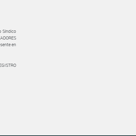
o Síndico
EADORES
esente en
REGISTRO