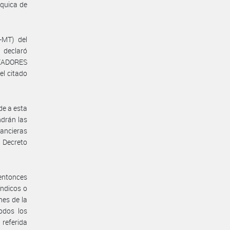
quica de
-MT) del
declaró
EADORES
el citado
de a esta
ndrán las
nancieras
 Decreto
entonces
ndicos o
nes de la
odos los
 referida