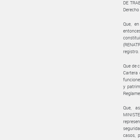
DE TRAB
Derecho 
Que, en
entonc
consti
(RENATRE
registro.
Que de c
Cartera 
funcione
y patri
Reglame
Que, as
MINISTE
represen
segurid
casos, p