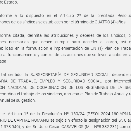
de Estado.
forme a lo dispuesto en el Artículo 2º de la precitada Resoluc
iones de los síndicos se establecen por el término de CUATRO (4) años.
orma citada, delimita las atribuciones y deberes de los síndicos, p
ones necesarias que deben cumplir para acceder al cargo, así
abilidad en la formulación e implementación de UN (1) Plan de Traba
o al funcionamiento y control de las acciones que se lleven a cabo en l
ada.
 tal sentido, la SUBSECRETARÍA DE SEGURIDAD SOCIAL, dependien
ARÍA DE TRABAJO, EMPLEO Y SEGURIDAD SOCIAL, por intermedi
IÓN NACIONAL DE COORDINACIÓN DE LOS REGÍMENES DE LA SE
coordina el trabajo de los síndicos, aprueba el Plan de Trabajo Anual y r
Anual de su gestión.
r el Artículo 1º de la Resolución Nº 160/24 (RESOL-2024-160-APN-
IO DE CAPITAL HUMANO, se dejó sin efecto la designación del Sr. Cla
11.373.949), y del Sr. Julio Cesar CASAVELOS (M.I. Nº8.382.231) como