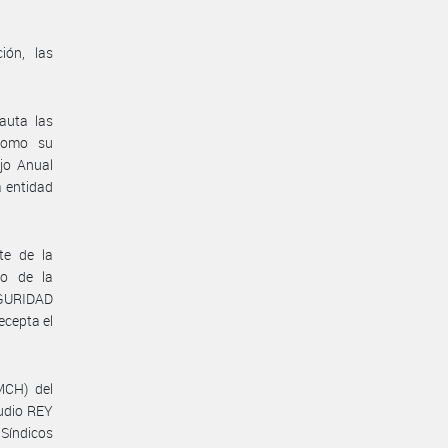
ión, las
auta las
 como su
jo Anual
a entidad
te de la
o de la
GURIDAD
ecepta el
MCH) del
udio REY
 Síndicos