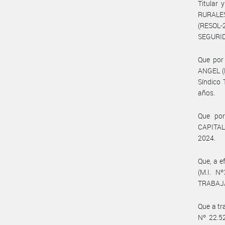
Titular
RURALES
(RESOL
SEGURID
Que por 
ANGEL (M
Síndico 
años.
Que por
CAPITAL
2024.
Que, a e
(M.I. N
TRABAJ
Que a tr
Nº 22.52