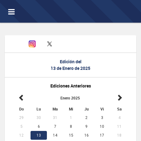
Toggle
navigation
Edición del
13 de Enero de 2025
Ediciones Anteriores
Enero 2025
Do
Lu
Ma
Mi
Ju
Vi
Sa
29
30
31
1
2
3
4
5
6
7
8
9
10
11
12
13
14
15
16
17
18