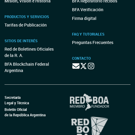
Misión, Visión e Historia
BFA Repositorio recibos
BFA Verificación
PRODUCTOS Y SERVICIOS
Firma digital
Tarifas de Publicación
FAQ Y TUTORIALES
SITIOS DE INTERÉS
Preguntas Frecuentes
Red de Boletines Oficiales
de la R. A.
CONTACTO
BFA Blockchain Federal
Argentina
Secretaría
Legal y Técnica
Boletín Oficial
de la República Argentina