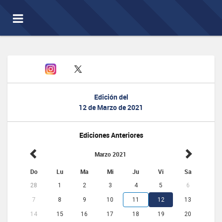
Toggle
navigation
Edición del
12 de Marzo de 2021
Ediciones Anteriores
Marzo 2021
Do
Lu
Ma
Mi
Ju
Vi
Sa
28
1
2
3
4
5
6
7
8
9
10
11
12
13
14
15
16
17
18
19
20