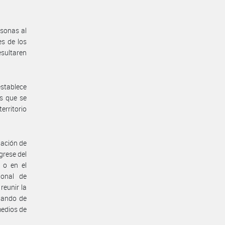
rsonas al
es de los
sultaren
establece
as que se
erritorio
gación de
grese del
 o en el
ional de
reunir la
ulando de
medios de