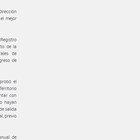
Dirección
el mejor
Registro
to de la
rales de
greso de
probó el
erritorio
ntar con
no hayan
de salida
l, previo
anual de