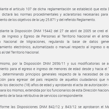
ante el artículo 107 de dicha reglamentación se estableció que esta 
 dictará las normas procedimentales y aclaratorias necesarias para 
ento de los objetivos de la Ley 25.871 y del referido Reglamento.
diante la Disposición DNM 15442 del 27 de abril de 2005 se creó el 
l de Ingreso y Egreso de Personas al Territorio Nacional en el ámbi
ón Nacional de Migraciones, regulando la base de datos gene
amiento electrónico, automatizado o manual respecto al ingreso o e
 al/del Territorio Nacional.
imismo, por la Disposición DNM 2656/11 y sus modificatorias se a
iento para el egreso e ingreso de menores de edad desde y hacia el T
l, determinando principios generales respecto de la necesidad de co
ación para egresar del país respecto de aquellos ciudadanos que 
o los dieciocho (18) años de edad y aprobando el acta de autorización 
 para los mismos, extendida por los funcionarios de esta Dirección Naciona
ento de la tasa retributiva de servicios correspondiente.
forme las Disposiciones DNM 842/12 y 843/12 se aprobaron el M