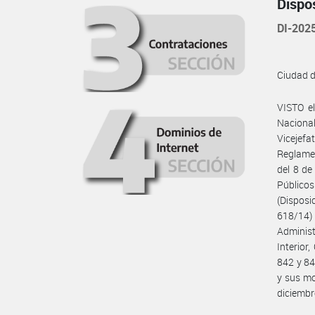
Dispo
DI-20
Ciudad 
VISTO e
Naciona
Vicejefa
Reglamen
del 8 de
Público
(Disposi
618/14) 
Administ
Interior
842 y 84
y sus mo
diciembr