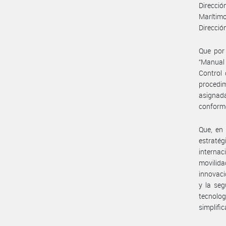
Dirección
Marítimo
Direcció
Que por
“Manual
Control 
procedi
asignada
conforme
Que, en 
estrat
internac
movilid
innovaci
y la seg
tecnolo
simplifi