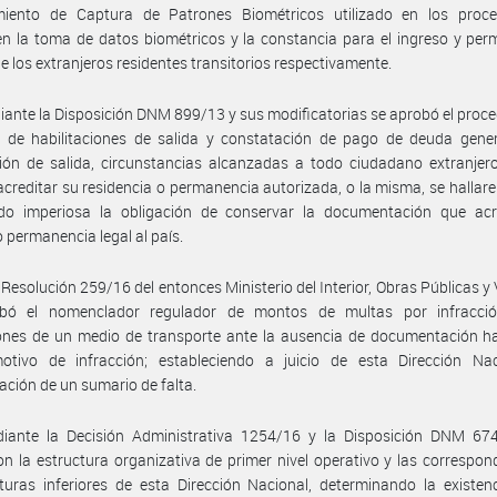
miento de Captura de Patrones Biométricos utilizado en los proc
en la toma de datos biométricos y la constancia para el ingreso y pe
de los extranjeros residentes transitorios respectivamente.
ante la Disposición DNM 899/13 y sus modificatorias se aprobó el proc
 de habilitaciones de salida y constatación de pago de deuda gene
ción de salida, circunstancias alcanzadas a todo ciudadano extranje
acreditar su residencia o permanencia autorizada, o la misma, se hallare
ndo imperiosa la obligación de conservar la documentación que acr
o permanencia legal al país.
 Resolución 259/16 del entonces Ministerio del Interior, Obras Públicas y 
bó el nomenclador regulador de montos de multas por infracci
ones de un medio de transporte ante la ausencia de documentación ha
tivo de infracción; estableciendo a juicio de esta Dirección Nac
ación de un sumario de falta.
iante la Decisión Administrativa 1254/16 y la Disposición DNM 67
n la estructura organizativa de primer nivel operativo y las correspon
turas inferiores de esta Dirección Nacional, determinando la existen