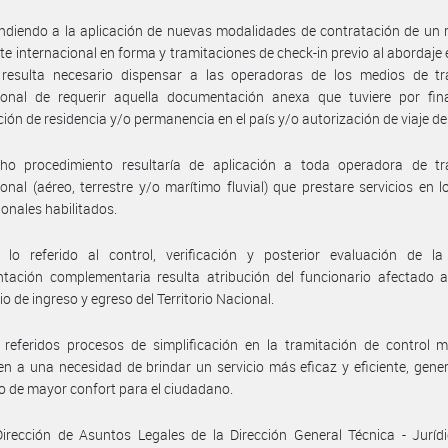
ndiendo a la aplicación de nuevas modalidades de contratación de un
te internacional en forma y tramitaciones de check-in previo al abordaje
 resulta necesario dispensar a las operadoras de los medios de tr
cional de requerir aquella documentación anexa que tuviere por fina
ción de residencia y/o permanencia en el país y/o autorización de viaje d
cho procedimiento resultaría de aplicación a toda operadora de tr
ional (aéreo, terrestre y/o marítimo fluvial) que prestare servicios en 
ionales habilitados.
 lo referido al control, verificación y posterior evaluación de la 
ación complementaria resulta atribución del funcionario afectado al
io de ingreso y egreso del Territorio Nacional.
 referidos procesos de simplificación en la tramitación de control m
n a una necesidad de brindar un servicio más eficaz y eficiente, gen
o de mayor confort para el ciudadano.
irección de Asuntos Legales de la Dirección General Técnica - Juríd