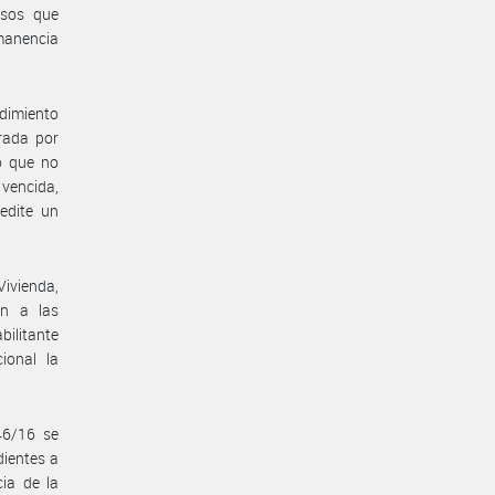
esos que
rmanencia
edimiento
rada por
ro que no
 vencida,
edite un
Vivienda,
ón a las
bilitante
ional la
46/16 se
dientes a
cia de la