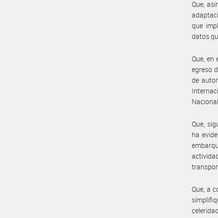
Que, asi
adaptaci
que imp
datos qu
Que, en 
egreso d
de autor
Internac
Nacional
Que, sig
ha evide
embarque
activida
transpor
Que, a c
simplif
celeridad