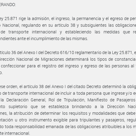
ERANDO:
ey 25.871 rige la admisión, el ingreso, la permanencia y el egreso de pe
io Nacional, regulando en su artículo 38 y subsiguientes las obligacion
de transporte internacional y estableciendo las medidas que re
ndientes ante el incumplimiento de las mismas.
rtículo 36 del Anexo I del Decreto 616/10 reglamentario de la Ley 25.871, 
irección Nacional de Migraciones determinará los tipos de constanci
confeccionar para el registro del ingreso y egreso de las personas al t
o.
ese orden, el artículo 38 del Anexo I del citado Decreto determinó la obli
 de transporte internacional de incluir a toda persona que ingrese y/o e
la Declaración General, Rol de Tripulación, Manifiesto de Pasajeros
to supletorio que se establezca brindando a la Dirección Nac
nes, la atribución de determinar los requisitos y modalidades que debe 
ación u otro instrumento exigible para tripulantes y pasajeros, reg
o toda responsabilidad emanada de las obligaciones atribuibles a los 
te internacional.