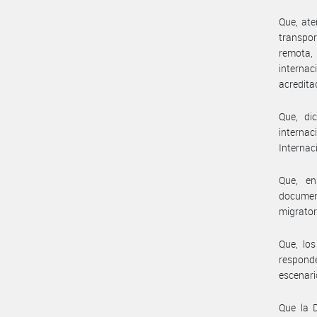
Que, ate
transpor
remota,
interna
acredita
Que, di
internac
Internac
Que, en
document
migrator
Que, los
responde
escenari
Que la D