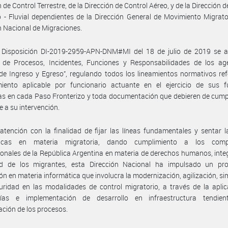
 de Control Terrestre, de la Dirección de Control Aéreo, y de la Dirección 
 - Fluvial dependientes de la Dirección General de Movimiento Migrato
n Nacional de Migraciones.
 Disposición DI-2019-2959-APN-DNM#MI del 18 de julio de 2019 se a
 de Procesos, Incidentes, Funciones y Responsabilidades de los ag
de Ingreso y Egreso”, regulando todos los lineamientos normativos ref
miento aplicable por funcionario actuante en el ejercicio de sus f
s en cada Paso Fronterizo y toda documentación que debieren de cump
 a su intervención.
atención con la finalidad de fijar las líneas fundamentales y sentar 
égicas en materia migratoria, dando cumplimiento a los comp
ionales de la República Argentina en materia de derechos humanos, inte
ad de los migrantes, esta Dirección Nacional ha impulsado un pr
ón en materia informática que involucra la modernización, agilización, si
uridad en las modalidades de control migratorio, a través de la apli
gías e implementación de desarrollo en infraestructura tendie
cación de los procesos.