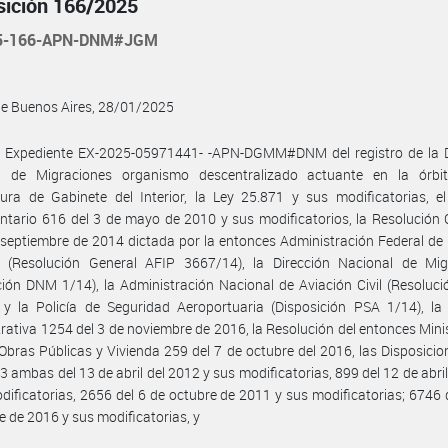
sición 166/2025
25-166-APN-DNM#JGM
de Buenos Aires, 28/01/2025
l Expediente EX-2025-05971441- -APN-DGMM#DNM del registro de la D
l de Migraciones organismo descentralizado actuante en la órbi
tura de Gabinete del Interior, la Ley 25.871 y sus modificatorias, e
tario 616 del 3 de mayo de 2010 y sus modificatorios, la Resolución
 septiembre de 2014 dictada por la entonces Administración Federal de
s (Resolución General AFIP 3667/14), la Dirección Nacional de Mig
ción DNM 1/14), la Administración Nacional de Aviación Civil (Resolu
y la Policía de Seguridad Aeroportuaria (Disposición PSA 1/14), la 
rativa 1254 del 3 de noviembre de 2016, la Resolución del entonces Minis
, Obras Públicas y Vivienda 259 del 7 de octubre del 2016, las Disposic
3 ambas del 13 de abril del 2012 y sus modificatorias, 899 del 12 de abri
dificatorias, 2656 del 6 de octubre de 2011 y sus modificatorias; 6746 
e de 2016 y sus modificatorias, y