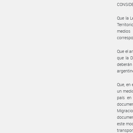
CONSID
Que la L
Territor
medios 
correspo
Que el a
que la D
deberán 
argentin
Que, en 
un medio
país en 
documen
Migracio
document
este mod
transpor