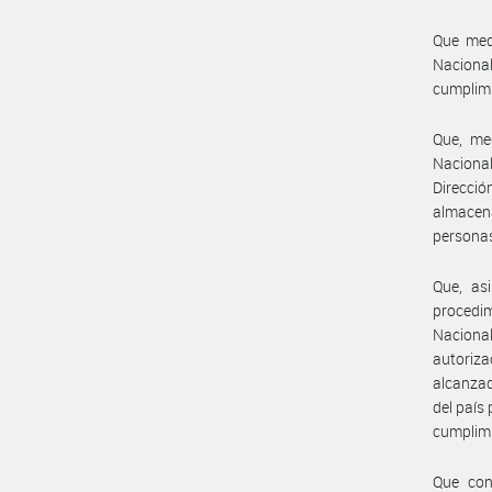
Que medi
Nacional
cumplimi
Que, me
Naciona
Direcci
almacen
personas
Que, as
procedim
Naciona
autoriz
alcanzad
del país
cumplimi
Que con