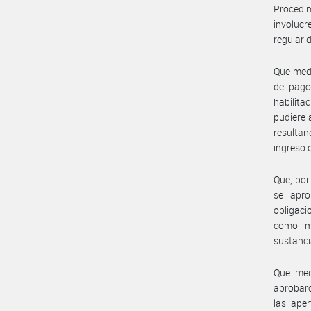
Procedi
involucr
regular 
Que medi
de pago
habilita
pudiere 
resulta
ingreso 
Que, por
se apro
obligaci
como mo
sustanci
Que med
aprobaro
las aper