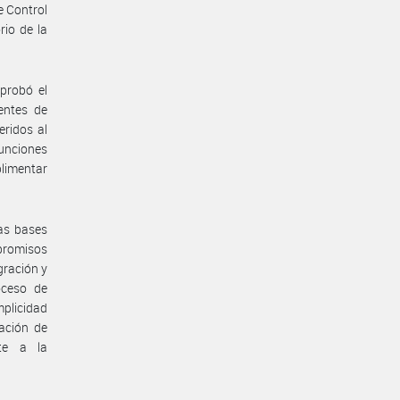
de Control
rio de la
probó el
entes de
eridos al
unciones
limentar
las bases
romisos
gración y
oceso de
mplicidad
cación de
nte a la