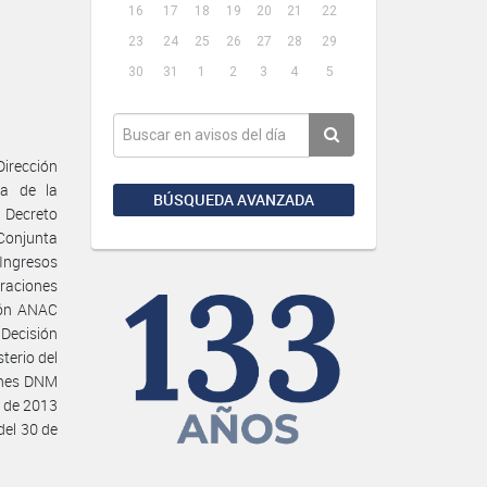
16
17
18
19
20
21
22
23
24
25
26
27
28
29
30
31
1
2
3
4
5
irección
ta de la
BÚSQUEDA AVANZADA
l Decreto
 Conjunta
 Ingresos
raciones
ción ANAC
Decisión
terio del
iones DNM
l de 2013
del 30 de