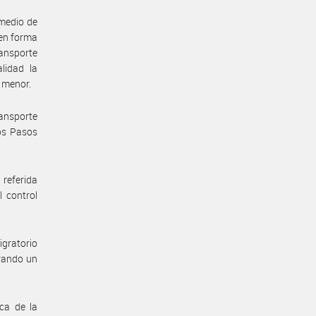
 medio de
 en forma
ansporte
lidad la
e menor.
ansporte
los Pasos
referida
 control
igratorio
erando un
ica de la