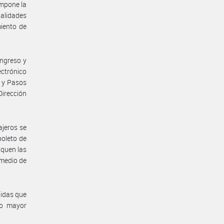
impone la
dalidades
iento de
ingreso y
ectrónico
s y Pasos
Dirección
ajeros se
boleto de
iquen las
 medio de
didas que
do mayor