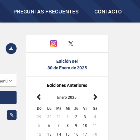
PREGUNTAS FRECUENTES
CONTACTO
Edición del
30 de Enero de 2025
menú
Ediciones Anteriores
Enero 2025
Do
Lu
Ma
Mi
Ju
Vi
Sa
29
30
31
1
2
3
4
5
6
7
8
9
10
11
12
13
14
15
16
17
18