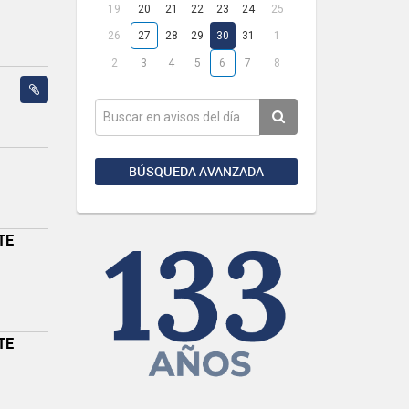
19
20
21
22
23
24
25
26
27
28
29
30
31
1
2
3
4
5
6
7
8
BÚSQUEDA AVANZADA
TE
TE