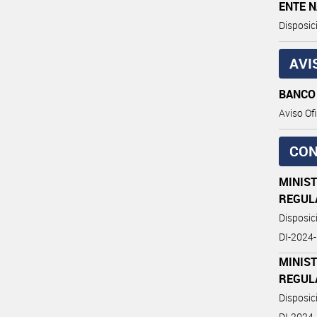
ENTE 
Disposic
AVI
BANCO
Aviso Ofi
CON
MINIST
REGUL
Disposi
DI-202
MINIST
REGUL
Disposi
DI-202