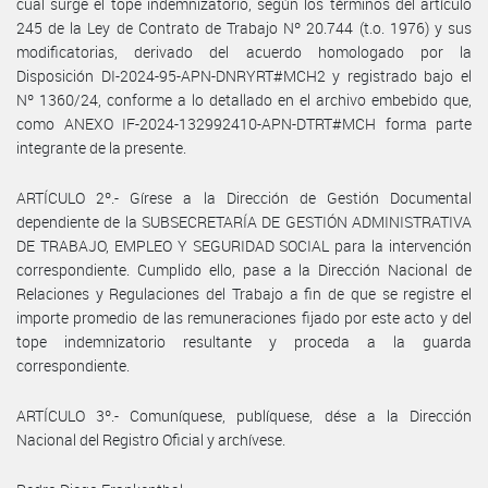
cual surge el tope indemnizatorio, según los términos del artículo
245 de la Ley de Contrato de Trabajo Nº 20.744 (t.o. 1976) y sus
modificatorias, derivado del acuerdo homologado por la
Disposición DI-2024-95-APN-DNRYRT#MCH2 y registrado bajo el
Nº 1360/24, conforme a lo detallado en el archivo embebido que,
como ANEXO IF-2024-132992410-APN-DTRT#MCH forma parte
integrante de la presente.
ARTÍCULO 2º.- Gírese a la Dirección de Gestión Documental
dependiente de la SUBSECRETARÍA DE GESTIÓN ADMINISTRATIVA
DE TRABAJO, EMPLEO Y SEGURIDAD SOCIAL para la intervención
correspondiente. Cumplido ello, pase a la Dirección Nacional de
Relaciones y Regulaciones del Trabajo a fin de que se registre el
importe promedio de las remuneraciones fijado por este acto y del
tope indemnizatorio resultante y proceda a la guarda
correspondiente.
ARTÍCULO 3º.- Comuníquese, publíquese, dése a la Dirección
Nacional del Registro Oficial y archívese.