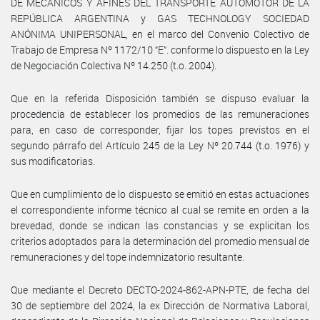
DE MECÁNICOS Y AFINES DEL TRANSPORTE AUTOMOTOR DE LA
REPÚBLICA ARGENTINA y GAS TECHNOLOGY SOCIEDAD
ANÓNIMA UNIPERSONAL, en el marco del Convenio Colectivo de
Trabajo de Empresa Nº 1172/10 “E”. conforme lo dispuesto en la Ley
de Negociación Colectiva Nº 14.250 (t.o. 2004).
Que en la referida Disposición también se dispuso evaluar la
procedencia de establecer los promedios de las remuneraciones
para, en caso de corresponder, fijar los topes previstos en el
segundo párrafo del Artículo 245 de la Ley Nº 20.744 (t.o. 1976) y
sus modificatorias.
Que en cumplimiento de lo dispuesto se emitió en estas actuaciones
el correspondiente informe técnico al cual se remite en orden a la
brevedad, donde se indican las constancias y se explicitan los
criterios adoptados para la determinación del promedio mensual de
remuneraciones y del tope indemnizatorio resultante.
Que mediante el Decreto DECTO-2024-862-APN-PTE, de fecha del
30 de septiembre del 2024, la ex Dirección de Normativa Laboral,