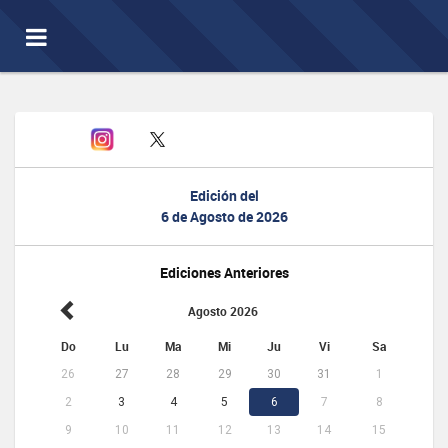
Toggle
navigation
Edición del
6 de Agosto de 2026
Ediciones Anteriores
Agosto 2026
Do
Lu
Ma
Mi
Ju
Vi
Sa
26
27
28
29
30
31
1
2
3
4
5
6
7
8
9
10
11
12
13
14
15