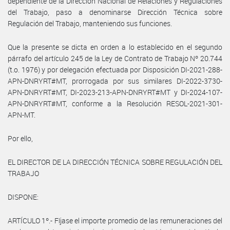
dependiente de la Dirección Nacional de Relaciones y Regulaciones
del Trabajo, paso a denominarse Dirección Técnica sobre
Regulación del Trabajo, manteniendo sus funciones.
Que la presente se dicta en orden a lo establecido en el segundo
párrafo del artículo 245 de la Ley de Contrato de Trabajo Nº 20.744
(t.o. 1976) y por delegación efectuada por Disposición DI-2021-288-
APN-DNRYRT#MT, prorrogada por sus similares DI-2022-3730-
APN-DNRYRT#MT, DI-2023-213-APN-DNRYRT#MT y DI-2024-107-
APN-DNRYRT#MT, conforme a la Resolución RESOL-2021-301-
APN-MT.
Por ello,
EL DIRECTOR DE LA DIRECCIÓN TÉCNICA SOBRE REGULACIÓN DEL
TRABAJO
DISPONE:
ARTÍCULO 1º.- Fíjase el importe promedio de las remuneraciones del