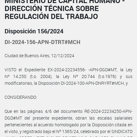
MINISTERIO DE CAPITAL HUMANO -
DIRECCIÓN TÉCNICA SOBRE
REGULACIÓN DEL TRABAJO
Disposición 156/2024
DI-2024-156-APN-DTRT#MCH
Ciudad de Buenos Aires, 12/12/2024
VISTO el Expediente EX-2024-22234556- -APN-DGD#MT, la Ley
Nº 14.250 (t.o. 2004), la Ley Nº 20.744 (t.o.1976) y sus
modificatorias, la Disposición DI-2024-100-APN-DNRYRT#MCH, y
CONSIDERANDO:
Que en las páginas 4/6 del documento RE-2024-22234250-APN-
DGD#MT del presente expediente, obran las escalas salariales
pertenecientes al acuerdo homologado por la Disposición citada en
el visto, y registrado bajo el Nº 1365/24, celebrado por el SINDICATO