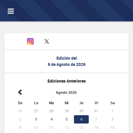
Toggle
navigation
Edición del
6 de Agosto de 2026
Ediciones Anteriores
Agosto 2026
Do
Lu
Ma
Mi
Ju
Vi
Sa
26
27
28
29
30
31
1
2
3
4
5
6
7
8
9
10
11
12
13
14
15