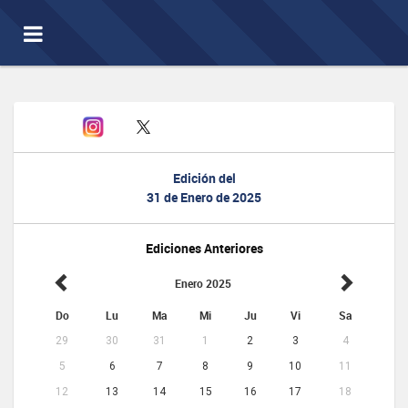
Toggle
navigation
Edición del
31 de Enero de 2025
Ediciones Anteriores
Enero 2025
Do
Lu
Ma
Mi
Ju
Vi
Sa
29
30
31
1
2
3
4
5
6
7
8
9
10
11
12
13
14
15
16
17
18