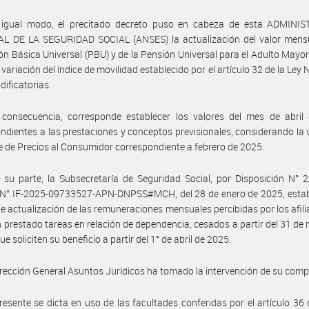
 igual modo, el precitado decreto puso en cabeza de esta ADMINI
L DE LA SEGURIDAD SOCIAL (ANSES) la actualización del valor mensu
ón Básica Universal (PBU) y de la Pensión Universal para el Adulto Mayo
 variación del índice de movilidad establecido por el artículo 32 de la Ley 
dificatorias.
 consecuencia, corresponde establecer los valores del mes de abril
ndientes a las prestaciones y conceptos previsionales, considerando la 
ce de Precios al Consumidor correspondiente a febrero de 2025.
 su parte, la Subsecretaría de Seguridad Social, por Disposición N° 
 N° IF-2025-09733527-APN-DNPSS#MCH, del 28 de enero de 2025, establ
de actualización de las remuneraciones mensuales percibidas por los afil
 prestado tareas en relación de dependencia, cesados a partir del 31 de
e soliciten su beneficio a partir del 1° de abril de 2025.
irección General Asuntos Jurídicos ha tomado la intervención de su comp
resente se dicta en uso de las facultades conferidas por el artículo 36 