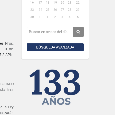
16
17
18
19
20
21
22
23
24
25
26
27
28
29
30
31
1
2
3
4
5
es Nros.
BÚSQUEDA AVANZADA
. 110 del
25-2-APN-
INTEGRADO
ustarán a
e la Ley
alizarán