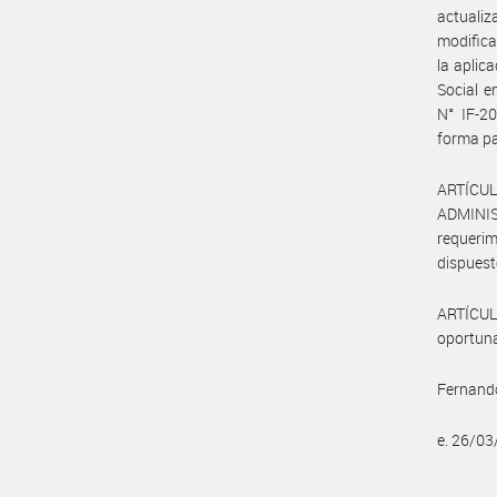
actualiz
modifica
la aplic
Social e
N° IF-2
forma pa
ARTÍCULO
ADMINIS
requeri
dispuest
ARTÍCULO
oportuna
Fernand
e. 26/0