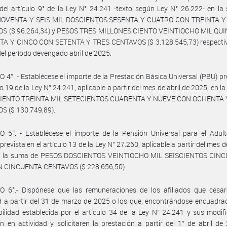
del artículo 9° de la Ley N° 24.241 -texto según Ley N° 26.222- en l
OVENTA Y SEIS MIL DOSCIENTOS SESENTA Y CUATRO CON TREINTA 
S ($ 96.264,34) y PESOS TRES MILLONES CIENTO VEINTIOCHO MIL QU
A Y CINCO CON SETENTA Y TRES CENTAVOS ($ 3.128.545,73) respecti
 del período devengado abril de 2025.
 4°. - Establécese el importe de la Prestación Básica Universal (PBU) pr
lo 19 de la Ley N° 24.241, aplicable a partir del mes de abril de 2025, en 
IENTO TREINTA MIL SETECIENTOS CUARENTA Y NUEVE CON OCHENTA
S ($ 130.749,89).
O 5°. - Establécese el importe de la Pensión Universal para el Adul
revista en el artículo 13 de la Ley N° 27.260, aplicable a partir del mes d
n la suma de PESOS DOSCIENTOS VEINTIOCHO MIL SEISCIENTOS CIN
N CINCUENTA CENTAVOS ($ 228.656,50).
O 6°.- Dispónese que las remuneraciones de los afiliados que cesar
d a partir del 31 de marzo de 2025 o los que, encontrándose encuadra
ilidad establecida por el artículo 34 de la Ley N° 24.241 y sus modifi
n en actividad y solicitaren la prestación a partir del 1° de abril de