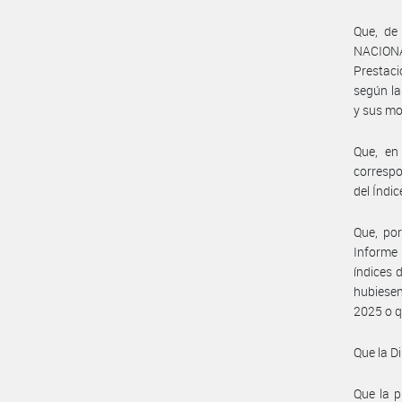
Que, de
NACIONA
Prestaci
según la
y sus mo
Que, en
correspo
del Índi
Que, por
Informe
índices 
hubiesen
2025 o qu
Que la D
Que la p