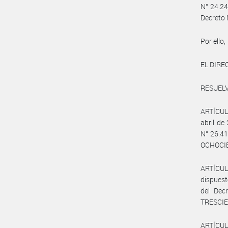
N° 24.24
Decreto 
Por ello,
EL DIRE
RESUELV
ARTÍCULO
abril de
N° 26.4
OCHOCIE
ARTÍCULO
dispuest
del Dec
TRESCIE
ARTÍCULO