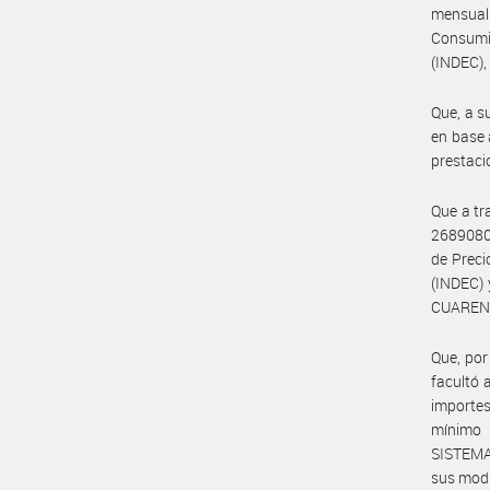
mensualm
Consumi
(INDEC),
Que, a s
en base a
prestaci
Que a t
26890802
de Prec
(INDEC) 
CUARENT
Que, por
facultó
importe
mínimo 
SISTEMA
sus modi