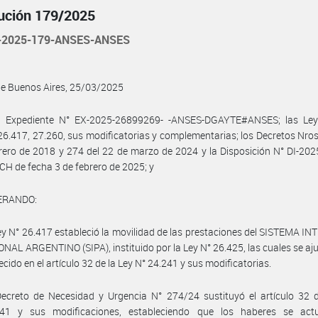
ución 179/2025
-2025-179-ANSES-ANSES
de Buenos Aires, 25/03/2025
l Expediente N° EX-2025-26899269- -ANSES-DGAYTE#ANSES; las Ley
26.417, 27.260, sus modificatorias y complementarias; los Decretos Nros
rero de 2018 y 274 del 22 de marzo de 2024 y la Disposición N° DI-20
 de fecha 3 de febrero de 2025; y
ERANDO:
ey N° 26.417 estableció la movilidad de las prestaciones del SISTEMA 
NAL ARGENTINO (SIPA), instituido por la Ley N° 26.425, las cuales se aj
ecido en el artículo 32 de la Ley N° 24.241 y sus modificatorias.
ecreto de Necesidad y Urgencia N° 274/24 sustituyó el artículo 32 d
41 y sus modificaciones, estableciendo que los haberes se actu