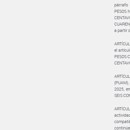
párrafo 
PESOS N
CENTAVO
CUARENT
a partir
ARTÍCULO
el artícu
PESOS C
CENTAVO
ARTÍCUL
(PUAM), p
2025, e
SEIS CO
ARTÍCUL
activida
compatib
continúe