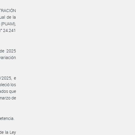
STRACIÓN
al de la
r (PUAM),
N° 24.241
 de 2025
variación
2/2025, e
eció los
iados que
 marzo de
etencia.
de la Ley