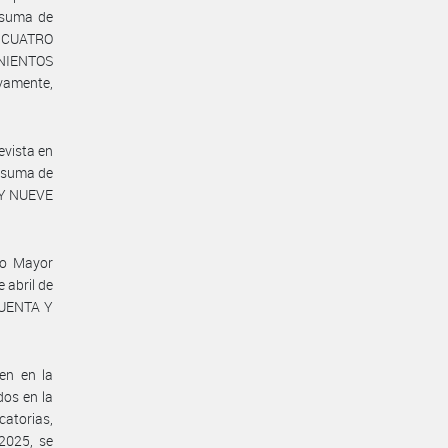
a suma de
Y CUATRO
INIENTOS
vamente,
evista en
la suma de
 Y NUEVE
to Mayor
e abril de
CUENTA Y
en en la
dos en la
catorias,
 2025, se