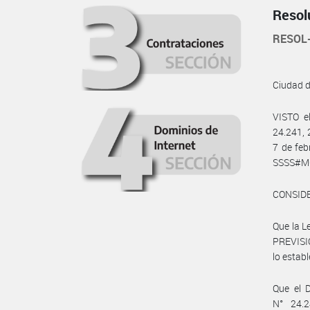
Resol
RESOL
Ciudad 
VISTO e
24.241, 
7 de feb
SSSS#MCH
CONSID
Que la L
PREVISIO
lo establ
Que el D
N° 24.2