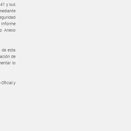
241 y sus
 mediante
Seguridad
l Informe
mo Anexo
 de esta
ación de
entar lo
Oficial y