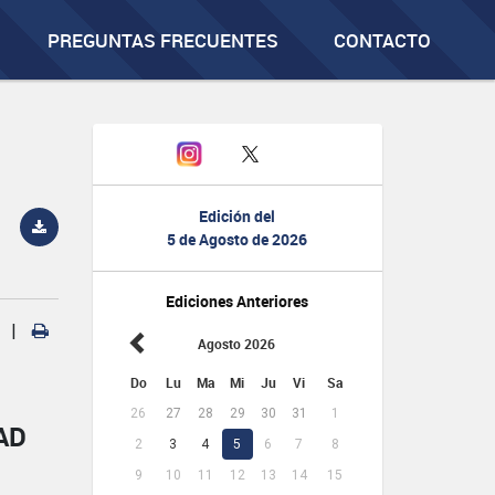
PREGUNTAS FRECUENTES
CONTACTO
Edición del
5 de Agosto de 2026
Ediciones Anteriores
|
Agosto 2026
Do
Lu
Ma
Mi
Ju
Vi
Sa
26
27
28
29
30
31
1
AD
2
3
4
5
6
7
8
9
10
11
12
13
14
15