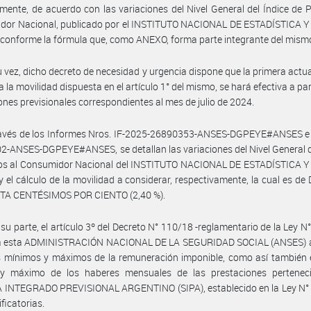
ente, de acuerdo con las variaciones del Nivel General del Índice de P
dor Nacional, publicado por el INSTITUTO NACIONAL DE ESTADÍSTICA 
 conforme la fórmula que, como ANEXO, forma parte integrante del mism
u vez, dicho decreto de necesidad y urgencia dispone que la primera actua
 la movilidad dispuesta en el artículo 1° del mismo, se hará efectiva a par
ones previsionales correspondientes al mes de julio de 2024.
ravés de los Informes Nros. IF-2025-26890353-ANSES-DGPEYE#ANSES e 
-ANSES-DGPEYE#ANSES, se detallan las variaciones del Nivel General d
ios al Consumidor Nacional del INSTITUTO NACIONAL DE ESTADÍSTICA 
y el cálculo de la movilidad a considerar, respectivamente, la cual es d
A CENTÉSIMOS POR CIENTO (2,40 %).
 su parte, el artículo 3º del Decreto N° 110/18 -reglamentario de la Ley N°
 a esta ADMINISTRACIÓN NACIONAL DE LA SEGURIDAD SOCIAL (ANSES) a f
s mínimos y máximos de la remuneración imponible, como así también 
y máximo de los haberes mensuales de las prestaciones perteneci
 INTEGRADO PREVISIONAL ARGENTINO (SIPA), establecido en la Ley N° 
ficatorias.