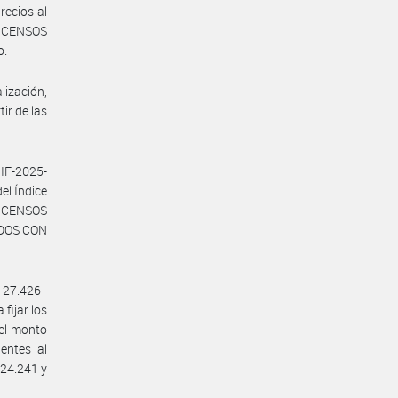
recios al
Y CENSOS
o.
lización,
tir de las
IF-2025-
el Índice
Y CENSOS
e DOS CON
 27.426 -
ijar los
el monto
entes al
24.241 y