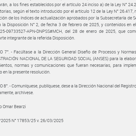
arán, a los fines establecidos por el artículo 24 inciso a) de la Ley N° 24.
torias, según el texto introducido por el artículo 12 de la Ley N° 26.417,
ación de los índices de actualización aprobados por la Subsecretaría de 
n la Disposición N° 2, de fecha 3 de febrero de 2025, y contenidos en e
025-09733527-APN-DNPSS#MCH, del 28 de enero de 2025, que co
rte integrante de la referida Disposición.
 7°. - Facúltase a la Dirección General Diseño de Procesos y Normas
TRACIÓN NACIONAL DE LA SEGURIDAD SOCIAL (ANSES) para la elabor
mientos, normas y comunicaciones que fueran necesarias, para implem
o en la presente resolución.
 8°. - Comuníquese, publíquese, dese a la Dirección Nacional del Registro 
mente, archívese.
o Omar Bearzi
3/2025 N° 17853/25 v. 26/03/2025