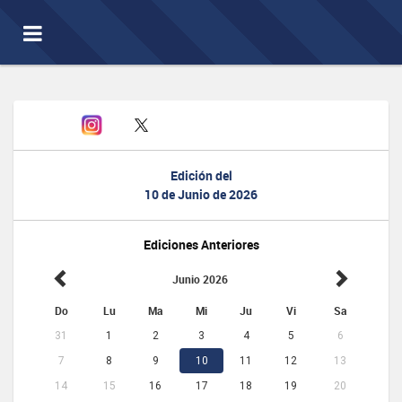
Toggle
navigation
Edición del
10 de Junio de 2026
Ediciones Anteriores
Junio 2026
Do
Lu
Ma
Mi
Ju
Vi
Sa
31
1
2
3
4
5
6
7
8
9
10
11
12
13
14
15
16
17
18
19
20