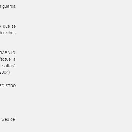
la guarda
o que se
 derechos
TRABAJO,
ctúe la
resultará
 2004).
REGISTRO
n web del