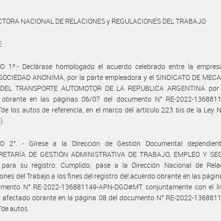
CTORA NACIONAL DE RELACIONES y REGULACIONES DEL TRABAJO
:
O 1º.- Declárase homologado el acuerdo celebrado entre la empre
OCIEDAD ANONIMA, por la parte empleadora y el SINDICATO DE MEC
 DEL TRANSPORTE AUTOMOTOR DE LA REPUBLICA ARGENTINA por l
l, obrante en las páginas 06/07 del documento N° RE-2022-136881
 los autos de referencia, en el marco del artículo 223 bis de la Ley 
).
O 2°. - Gírese a la Dirección de Gestión Documental dependien
RETARÍA DE GESTIÓN ADMINISTRATIVA DE TRABAJO, EMPLEO Y SE
 para su registro. Cumplido, pase a la Dirección Nacional de Rela
ones del Trabajo a los fines del registro del acuerdo obrante en las pági
umento N° RE-2022-136881149-APN-DGD#MT conjuntamente con el li
l afectado obrante en la página 08 del documento N° RE-2022-136881
e autos.