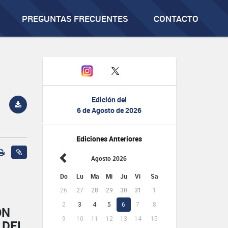
PREGUNTAS FRECUENTES
CONTACTO
Edición del
6 de Agosto de 2026
Ediciones Anteriores
Agosto 2026
Do
Lu
Ma
Mi
Ju
Vi
Sa
26
27
28
29
30
31
1
2
3
4
5
6
7
8
ÓN
9
10
11
12
13
14
15
 DEL