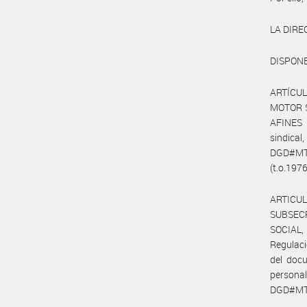
LA DIRE
DISPONE
ARTÍCUL
MOTOR S
AFINES
sindica
DGD#MTde
(t.o.1976
ARTICUL
SUBSEC
SOCIAL,
Regulaci
del doc
persona
DGD#MTd