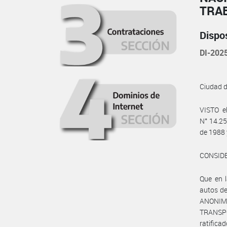
TRA
Dispo
DI-20
Ciudad 
VISTO e
N° 14.25
de 1988 
CONSID
Que en 
autos de
ANONIMA
TRANSP
ratifica