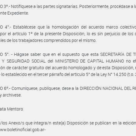
 3º.- Notifíquese a las partes signatarias. Posteriormente, procédase a 
ente Expediente.
O 4°.- Establécese que la homologación del acuerdo marco colectiv
por el artículo 1º de la presente Disposición, lo es sin perjuicio de los
ales de los trabajadores comprendidos por el mismo.
O 5°. - Hágase saber que en el supuesto que esta SECRETARÍA DE 
 Y SEGURIDAD SOCIAL del MINISTERIO DE CAPITAL HUMANO no efe
ión de carácter gratuito del acuerdo homologado y de esta Disposición, 
 lo establecido en el tercer párrafo del artículo 5° de la Ley N° 14.250 (t.o.
O 6º.- Comuníquese, publíquese, dese a la DIRECCIÓN NACIONAL DEL 
y archívese.
ata Mentoro
/los Anexo/s que integra/n este(a) Disposición se publican en la edició
w.boletinoficial.gob.ar-