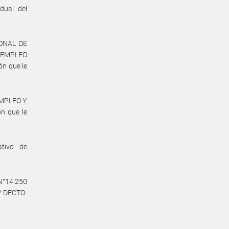
dual del
IONAL DE
, EMPLEO
n que le
EMPLEO Y
n que le
ativo de
 N°14.250
Nº DECTO-