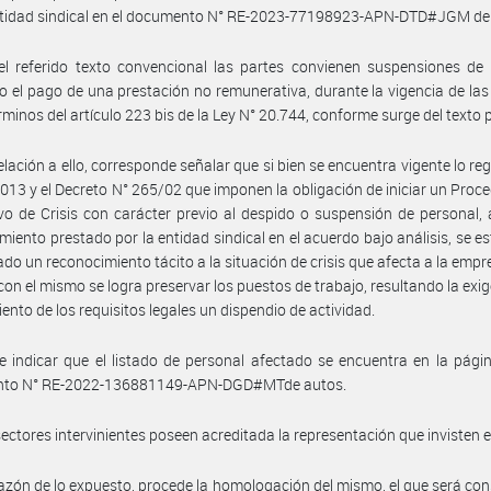
entidad sindical en el documento N° RE-2023-77198923-APN-DTD#JGM de
l referido texto convencional las partes convienen suspensiones de 
o el pago de una prestación no remunerativa, durante la vigencia de la
érminos del artículo 223 bis de la Ley N° 20.744, conforme surge del texto
elación a ello, corresponde señalar que si bien se encuentra vigente lo re
4.013 y el Decreto N° 265/02 que imponen la obligación de iniciar un Proc
vo de Crisis con carácter previo al despido o suspensión de personal, 
miento prestado por la entidad sindical en el acuerdo bajo análisis, se e
do un reconocimiento tácito a la situación de crisis que afecta a la empr
con el mismo se logra preservar los puestos de trabajo, resultando la exig
ento de los requisitos legales un dispendio de actividad.
 indicar que el listado de personal afectado se encuentra en la pági
to N° RE-2022-136881149-APN-DGD#MTde autos.
sectores intervinientes poseen acreditada la representación que invisten 
azón de lo expuesto, procede la homologación del mismo, el que será co