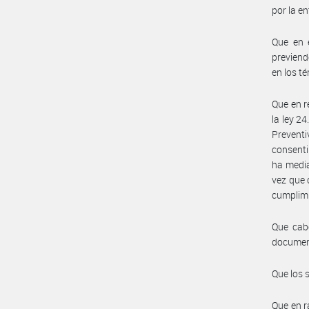
por la 
Que en e
previend
en los t
Que en r
la ley 2
Preventi
consenti
ha media
vez que 
cumplimi
Que cabe
documen
Que los 
Que en r