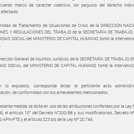
uerdo marco de carácter colectivo, sin perjuicio del derecho indivi
 afectado.
Unidad de Tratamiento de Situaciones de Crisis de la DIRECCIÓN NAC
NES Y REGULACIONES DEL TRABAJO de la SECRETARÍA DE TRABAJO
IDAD SOCIAL del MINISTERIO DE CAPITAL HUMANO, tomó la intervenció
.
irección General de Asuntos Jurídicos de la SECRETARÍA DE TRABAJO, 
AD SOCIAL del MINISTERIO DE CAPITAL HUMANO, tomó la intervenció
e
r lo expuesto, corresponde dictar el pertinente acto administr
ación, de conformidad con los antecedentes mencionados.
resente medida se dicta en uso de las atribuciones conferidas por la Ley
04), el artículo 10° del Decreto N°200/88 y sus modificatorias, Decreto 
-APN-PTE y el artículo 223 bis de la Ley Nº 20.744.