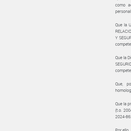
como ac
personal
Que la 
RELACIO
Y SEGUR
compete
Que la D
SEGURID
compet
Que, po
homolog
Que la p
(t.o. 20
2024-862
Por ello,