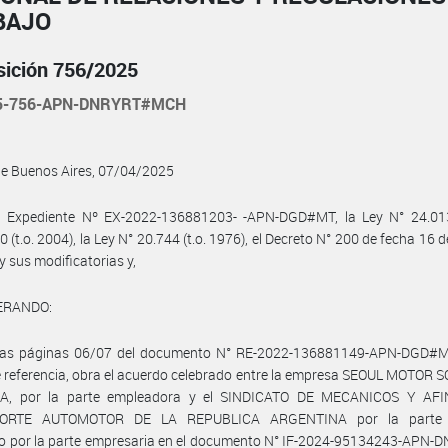
BAJO
sición 756/2025
25-756-APN-DNRYRT#MCH
de Buenos Aires, 07/04/2025
l Expediente Nº EX-2022-136881203- -APN-DGD#MT, la Ley N° 24.013
0 (t.o. 2004), la Ley N° 20.744 (t.o. 1976), el Decreto N° 200 de fecha 16 d
y sus modificatorias y,
ERANDO:
las páginas 06/07 del documento N° RE-2022-136881149-APN-DGD#M
 referencia, obra el acuerdo celebrado entre la empresa SEOUL MOTOR
, por la parte empleadora y el SINDICATO DE MECANICOS Y AF
ORTE AUTOMOTOR DE LA REPUBLICA ARGENTINA por la parte si
do por la parte empresaria en el documento N° IF-2024-95134243-APN-