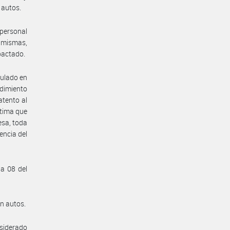
 autos.
personal
s mismas,
 pactado.
gulado en
edimiento
atento al
stima que
esa, toda
encia del
na 08 del
en autos.
nsiderado