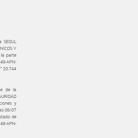
sa SEOUL
ANICOS Y
a parte
149-APN-
N° 20.744
te de la
GURIDAD
ciones y
nas 06/07
stado de
149-APN-