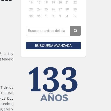
16
17
18
19
20
21
22
23
24
25
26
27
28
29
30
31
1
2
3
4
5
BÚSQUEDA AVANZADA
, la Ley
e febrero
T de los
 SOCIEDAD
INES DEL
ndical,
DNC#MT y