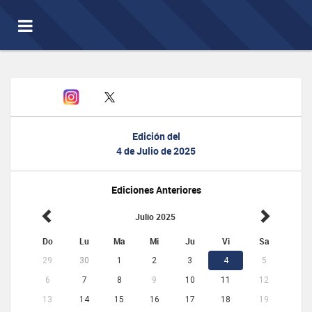
Toggle
navigation
Edición del
4 de Julio de 2025
Ediciones Anteriores
Julio 2025
Do
Lu
Ma
Mi
Ju
Vi
Sa
29
30
1
2
3
4
5
6
7
8
9
10
11
12
13
14
15
16
17
18
19