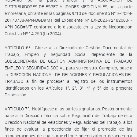
DISTRIBUIDORES DE ESPECIALIDADES MEDICINALES, por la parte
empresaria, obrante en las páginas 9/10 del documento N° IF-2024-
26170738-APN-DGD#MT del Expediente N° EX-2023-72482683- -
APN-DGD#MT, conforme a lo dispuesto en la Ley de Negociación
Colectiva Nº 14.250 (t.o 2004).
ARTÍCULO 6º.- Gírese a la Dirección de Gestión Documental de
Trabajo, Empleo y Seguridad Social dependiente de la
SUBSECRETARÍA DE GESTIÓN ADMINISTRATIVA DE TRABAJO,
EMPLEO Y SEGURIDAD SOCIAL para su registro. Cumplido, pase a
la DIRECCIÓN NACIONAL DE RELACIONES Y REGULACIONES DEL
TRABAJO a fin de proceder al registro de los instrumentos
identificados en los Artículos 1°, 2°, 3°, 4° y 5° de la presente
Disposición.
ARTÍCULO 7°.- Notifíquese a las partes signatarias. Posteriormente,
pase a la Dirección Técnica sobre Regulación del Trabajo de esta
Dirección Nacional de Relaciones y Regulaciones del Trabajo, a los
fines de evaluar la procedencia de fijar el promedio de las
remuneraciones, del cual surge el tope indemnizatorio, de acuerdo a