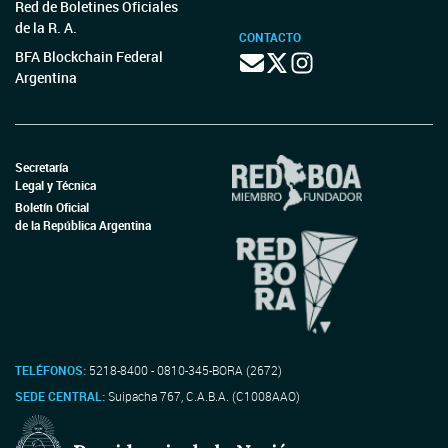
Red de Boletines Oficiales
de la R. A.
CONTACTO
BFA Blockchain Federal
Argentina
Secretaría
Legal y Técnica
Boletín Oficial
de la República Argentina
TELÉFONOS:
5218-8400 - 0810-345-BORA (2672)
SEDE CENTRAL:
Suipacha 767, C.A.B.A. (C1008AAO)