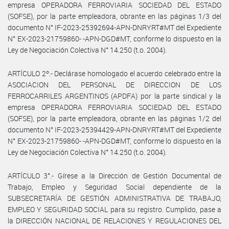
empresa OPERADORA FERROVIARIA SOCIEDAD DEL ESTADO
(SOFSE), por la parte empleadora, obrante en las páginas 1/3 del
documento N° IF-2023-25392694-APN-DNRYRT#MT del Expediente
N° EX-2023-21759860- -APN-DGD#MT, conforme lo dispuesto en la
Ley de Negociación Colectiva N° 14.250 (t.o. 2004).
ARTÍCULO 2º.- Declárase homologado el acuerdo celebrado entre la
ASOCIACION DEL PERSONAL DE DIRECCION DE LOS
FERROCARRILES ARGENTINOS (APDFA) por la parte sindical y la
empresa OPERADORA FERROVIARIA SOCIEDAD DEL ESTADO
(SOFSE), por la parte empleadora, obrante en las páginas 1/2 del
documento N° IF-2023-25394429-APN-DNRYRT#MT del Expediente
N° EX-2023-21759860- -APN-DGD#MT, conforme lo dispuesto en la
Ley de Negociación Colectiva N° 14.250 (t.o. 2004).
ARTÍCULO 3°.- Gírese a la Dirección de Gestión Documental de
Trabajo, Empleo y Seguridad Social dependiente de la
SUBSECRETARÍA DE GESTIÓN ADMINISTRATIVA DE TRABAJO,
EMPLEO Y SEGURIDAD SOCIAL para su registro. Cumplido, pase a
la DIRECCIÓN NACIONAL DE RELACIONES Y REGULACIONES DEL