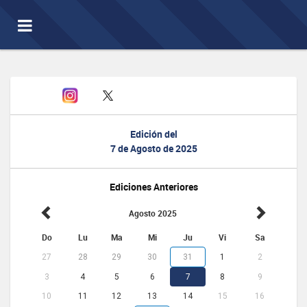
Toggle
navigation
Edición del
7 de Agosto de 2025
Ediciones Anteriores
Agosto 2025
Do
Lu
Ma
Mi
Ju
Vi
Sa
27
28
29
30
31
1
2
3
4
5
6
7
8
9
10
11
12
13
14
15
16