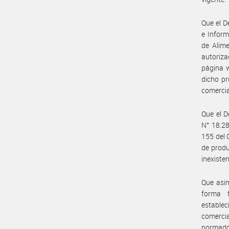
Que el D
e Inform
de Alime
autoriza
página w
dicho pr
comercia
Que el D
N° 18.28
155 del 
de produ
inexiste
Que asim
forma 
estable
comercia
normado p