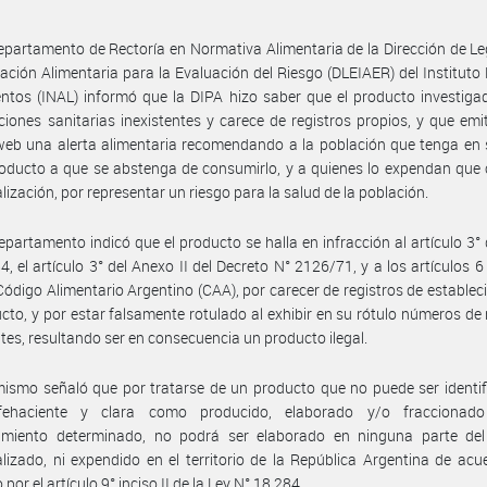
epartamento de Rectoría en Normativa Alimentaria de la Dirección de Le
ación Alimentaria para la Evaluación del Riesgo (DLEIAER) del Instituto
ntos (INAL) informó que la DIPA hizo saber que el producto investigad
ciones sanitarias inexistentes y carece de registros propios, y que emi
eb una alerta alimentaria recomendando a la población que tenga en 
oducto a que se abstenga de consumirlo, y a quienes lo expendan que
lización, por representar un riesgo para la salud de la población.
epartamento indicó que el producto se halla en infracción al artículo 3° 
4, el artículo 3° del Anexo II del Decreto N° 2126/71, y a los artículos 6 
Código Alimentario Argentino (CAA), por carecer de registros de establec
cto, y por estar falsamente rotulado al exhibir en su rótulo números de 
ntes, resultando ser en consecuencia un producto ilegal.
ismo señaló que por tratarse de un producto que no puede ser identi
fehaciente y clara como producido, elaborado y/o fraccionad
cimiento determinado, no podrá ser elaborado en ninguna parte del 
lizado, ni expendido en el territorio de la República Argentina de acu
or el artículo 9° inciso II de la Ley N° 18.284.