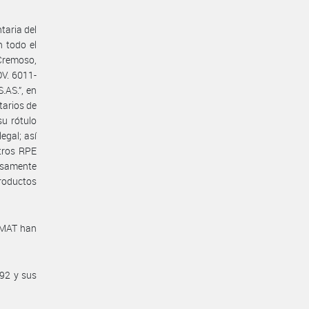
taria del
n todo el
 Cremoso,
V. 6011-
AS.”, en
tarios de
su rótulo
egal; así
tros RPE
lsamente
productos
ANMAT han
/92 y sus