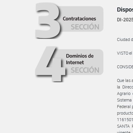
Dispo
DI-20
Ciudad 
VISTO e
CONSID
Que las 
la Direc
Agrario 
Sistema
Federal 
produc
1161501
SANTA R
vigente.