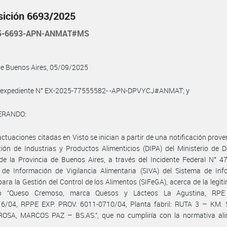
sición 6693/2025
25-6693-APN-ANMAT#MS
de Buenos Aires, 05/09/2025
l expediente N° EX-2025-77555582- -APN-DPVYCJ#ANMAT; y
ERANDO:
actuaciones citadas en Visto se inician a partir de una notificación prove
ción de Industrias y Productos Alimenticios (DIPA) del Ministerio de D
de la Provincia de Buenos Aires, a través del Incidente Federal N° 4
 de Información de Vigilancia Alimentaria (SIVA) del Sistema de Inf
para la Gestión del Control de los Alimentos (SIFeGA), acerca de la legit
to “Queso Cremoso, marca Quesos y Lácteos La Agustina, RP
6/04, RPPE EXP. PROV. 6011-0710/04, Planta fabril: RUTA 3 – KM.
OSA, MARCOS PAZ – BS.AS.”, que no cumpliría con la normativa ali