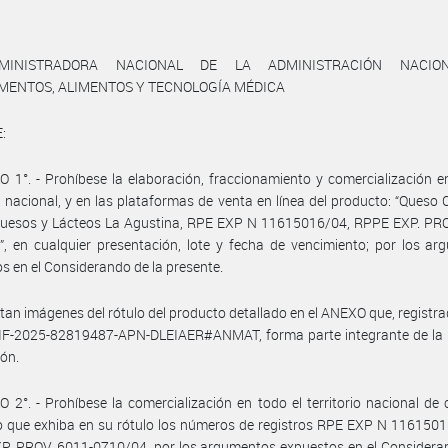
MINISTRADORA NACIONAL DE LA ADMINISTRACIÓN NACIO
MENTOS, ALIMENTOS Y TECNOLOGÍA MÉDICA
:
 1°. - Prohíbese la elaboración, fraccionamiento y comercialización e
io nacional, y en las plataformas de venta en línea del producto: “Queso
uesos y Lácteos La Agustina, RPE EXP N 11615016/04, RPPE EXP. PRO
, en cualquier presentación, lote y fecha de vencimiento; por los a
s en el Considerando de la presente.
tan imágenes del rótulo del producto detallado en el ANEXO que, registra
IF-2025-82819487-APN-DLEIAER#ANMAT, forma parte integrante de la 
ión.
 2°. - Prohíbese la comercialización en todo el territorio nacional de 
 que exhiba en su rótulo los números de registros RPE EXP N 1161501
. PROV. 6011-0710/04, por los argumentos expuestos en el Consideran