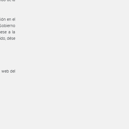
ión en el
 Gobierno
ese a la
ido, dése
n web del