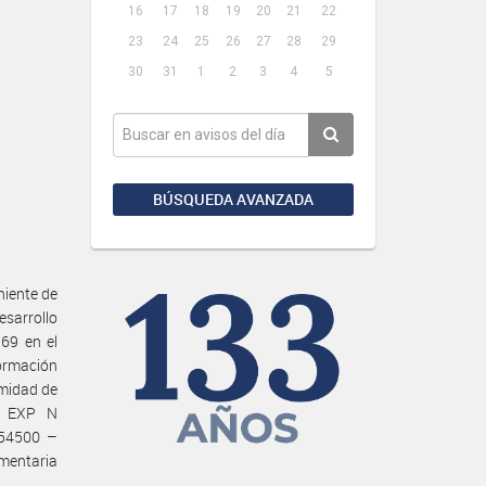
16
17
18
19
20
21
22
23
24
25
26
27
28
29
30
31
1
2
3
4
5
BÚSQUEDA AVANZADA
niente de
esarrollo
769 en el
ormación
imidad de
E EXP N
 54500 –
mentaria