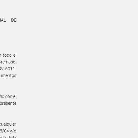
NAL DE
n todo el
 Cremoso,
V. 6011-
rgumentos
do con el
presente
cualquier
6/04 y/o
do de la