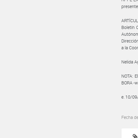
presente
ARTÍCULO
Boletín 
Autónom
Direcció
a la Coo
Nelida A
NOTA: El
BORA -ww
e. 10/0
Fecha d