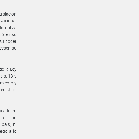
gislación
 Nacional
o utiliza
tió en su
su poder
 cesen su
de la Ley
bis, 13 y
imiento y
registros
ficado en
o en un
país, ni
erdo a lo