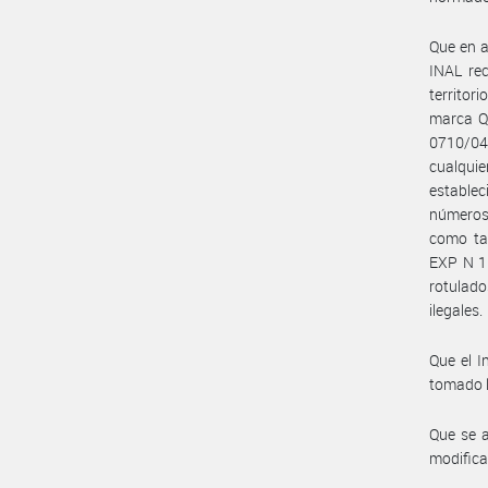
Que en a
INAL rec
territor
marca Q
0710/04
cualquie
establec
números 
como tam
EXP N 1
rotulado
ilegales.
Que el I
tomado l
Que se a
modifica