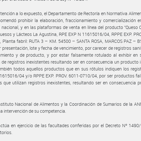
tención a lo expuesto, el Departamento de Rectoría en Normativa Alimen
omendó prohibir la elaboración, fraccionamiento y comercialización e
io nacional, y en las plataformas de venta en línea del producto “Queso
uesos y Lácteos La Agustina, RPE EXP N 11615016/04, RPPE EXP. PRO
, Planta fabril: RUTA 3 – KM. 54500 – SANTA ROSA, MARCOS PAZ – BS.
r presentación, lote y fecha de vencimiento, por carecer de registros sani
imiento y de producto, y por estar falsamente rotulado al exhibir en 
de registros inexistentes resultando ser en consecuencia un producto il
bién todos aquellos productos que en sus rótulos indiquen los regis
1615016/04 y/o RPPE EXP. PROV. 6011-0710/04, por ser productos fa
s que utilizan registros inexistentes, resultando ser en consecuencia 
nstituto Nacional de Alimentos y la Coordinación de Sumarios de la 
a intervención de su competencia.
ctúa en ejercicio de las facultades conferidas por el Decreto Nº 1490
torios.